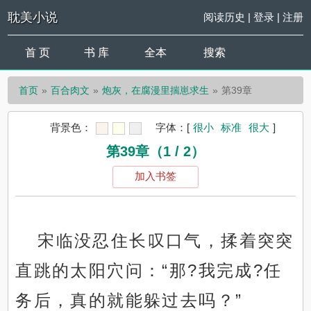
耽美小说
阅读历史
|
登录
|
注册
首 页
书 库
全本
搜索
首页
百合肉文
炮灰，在腐漫里揣崽求生
第39章
背景色：
字体：
[
很小
标准
很大
]
第39章（1 / 2）
加入书签
宋临没忍住长叹口气，揉着突突
直跳的太阳穴问：“那?我完成?任
务后，真的就能躲过去吗？”