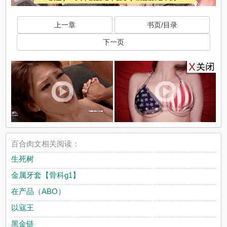
上一章
书页/目录
下一页
百合肉文相关阅读：
生死树
金属牙套【骨科g1】
在产品（ABO）
以寇王
黑金链