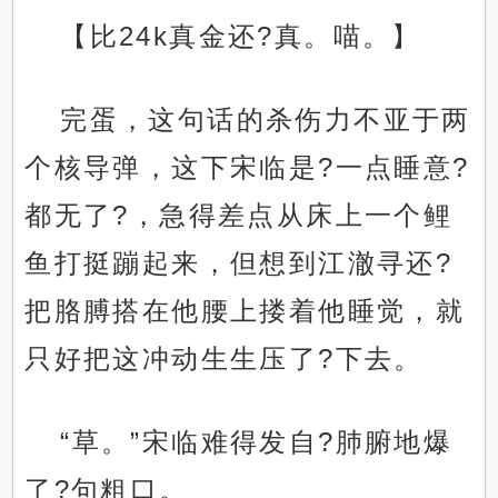
【比24k真金还?真。喵。】
完蛋，这句话的杀伤力不亚于两
个核导弹，这下宋临是?一点睡意?
都无了?，急得差点从床上一个鲤
鱼打挺蹦起来，但想到江澈寻还?
把胳膊搭在他腰上搂着他睡觉，就
只好把这冲动生生压了?下去。
“草。”宋临难得发自?肺腑地爆
了?句粗口。