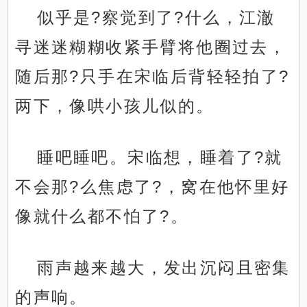
似乎是?察觉到了?什么，江澈
寻迷迷糊糊收紧手臂将他圈过去，
随后那?只手在宋临后背轻轻拍了?
两下，像哄小孩儿似的。
睡吧睡吧。宋临想，睡着了?就
不会那?么焦虑了?，窝在他怀里好
像就什么都不怕了?。
雨声越来越大，发出沉闷且密集
的声响。