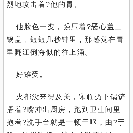
烈地攻击着?他的胃。
他脸色一变，强压着?恶心盖上
锅盖，短短几秒钟里，那感觉在胃
里翻江倒海似的往上涌。
好难受。
火都没来得及关，宋临扔下锅铲
捂着?嘴冲出厨房，跑到卫生间里
抱着?洗手台就是一顿干呕，由?于