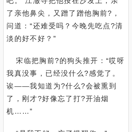
吧。”江澈寻把他按在沙发上，亲
了亲他鼻尖，又蹭了蹭他胸前?，
问道：“还难受吗？今晚先吃点?清
淡的好不好？”
宋临把胸前?的狗头推开：“哎呀
我真没事，已经没什么?感觉了。
诶——我知道为?什么?会被熏到
了，刚才?好像忘了打?开油烟
机……”