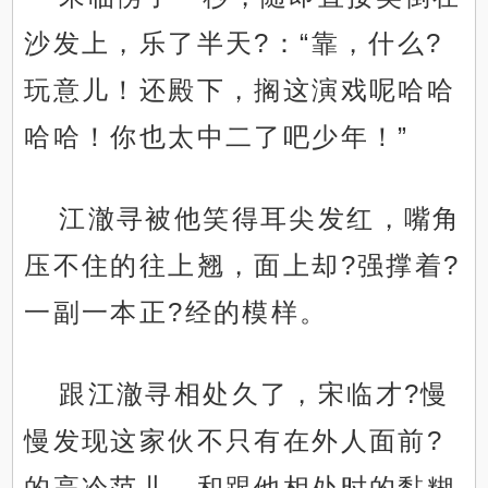
沙发上，乐了半天?：“靠，什么?
玩意儿！还殿下，搁这演戏呢哈哈
哈哈！你也太中二了吧少年！”
江澈寻被他笑得耳尖发红，嘴角
压不住的往上翘，面上却?强撑着?
一副一本正?经的模样。
跟江澈寻相处久了，宋临才?慢
慢发现这家伙不只有在外人面前?
的高冷范儿、和跟他相处时的黏糊