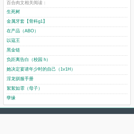
百合肉文相关阅读：
生死树
金属牙套【骨科g1】
在产品（ABO）
以寇王
黑金链
负距离告白（校园 h）
她决定宴请年少时的自己（1v1H）
淫龙驯服手册
絮絮如霏（母子）
孽缘