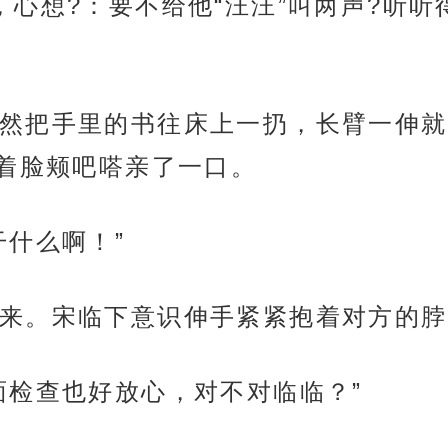
，心想?：要不给他“汪汪”叫两声?听
然把手里的书往床上一扔，长臂一伸就
着脸颊吧嗒亲了一口。
干什么啊！”
来。宋临下意识伸手紧紧抱着对方的脖
面检查也好放心，对不对临临？”