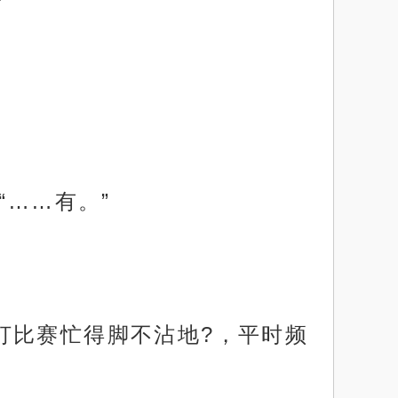
”
“……有。”
打比赛忙得脚不沾地?，平时频