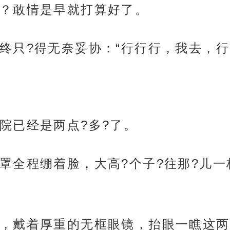
？敢情是早就打算好了。
终只?得无奈妥协：“行行行，我去，行
院已经是两点?多?了。
罩全程绷着脸，大高?个子?往那?儿一
，戴着厚重的无框眼镜，抬眼一瞧这两