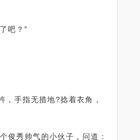
了吧？”
杵，手指无措地?捻着衣角，
个俊秀帅气的小伙子，问道：