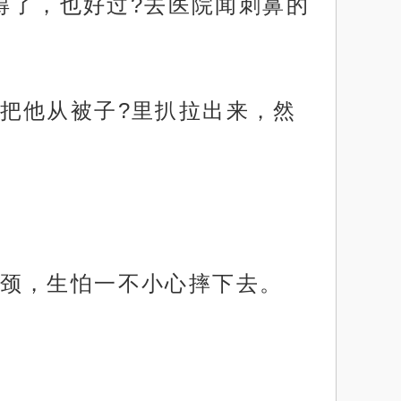
听得了，也好过?去医院闻刺鼻的
把他从被子?里扒拉出来，然
颈，生怕一不小心摔下去。