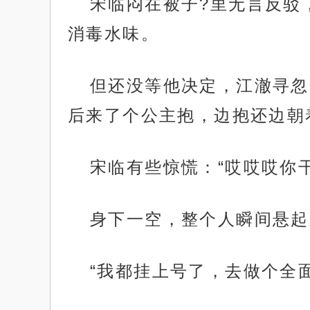
宋临闷在被子?里无言反驳
消毒水味。
但还没等他决定，江澈寻忽
后来了个公主抱，边抱还边朝
宋临有些惊慌：“哎哎哎你
身下一空，整个人瞬间悬起
“我都挂上号了，去做个全