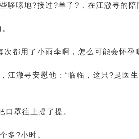
些哆嗦地?接过?单子?，在江澈寻的陪
的。
每次都用了小雨伞啊，怎么可能会怀孕
，江澈寻安慰他：“临临，这只?是医生
，把口罩往上提了提。
个多?小时。