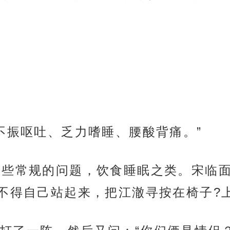
欲不振呕吐、乏力嗜睡、腰酸背痛。”
一些常规的问题，饮食睡眠之类。宋临
不得自己站起来，把江澈寻按在椅子?