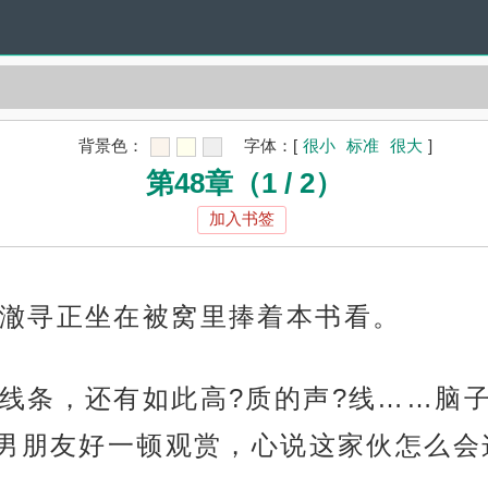
背景色：
字体：
[
很小
标准
很大
]
第48章（1 / 2）
加入书签
澈寻正坐在被窝里捧着本书看。
线条，还有如此高?质的声?线……脑子
男朋友好一顿观赏，心说这家伙怎么会