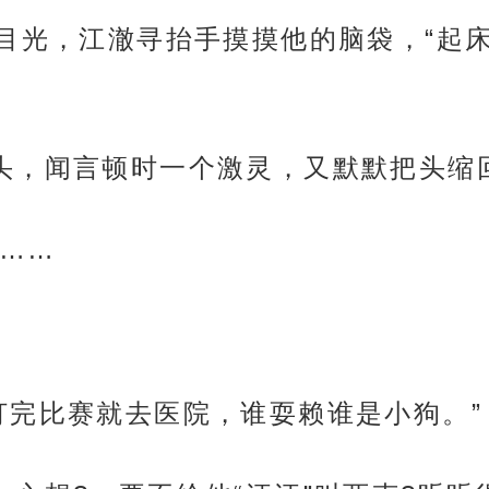
的目光，江澈寻抬手摸摸他的脑袋，“起
头，闻言顿时一个激灵，又默默把头缩
……
打完比赛就去医院，谁耍赖谁是小狗。”