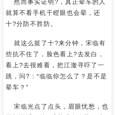
然而事实证明?，真正晕车的人
就算不看手机干瞪眼也会晕，还
十?分防不胜防。
就这么挺了十?来分钟，宋临有
些抗不住了，脸色看上?去发白，
看上?去很难看，把江澈寻吓了一
跳，问?：“临临你怎么了？是不是
晕车？”
宋临光点了点头，眉眼忧愁，也