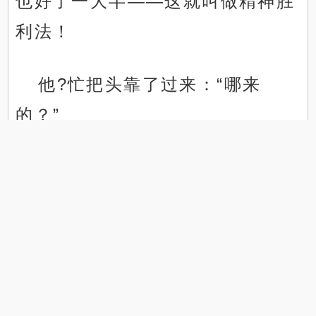
也好了一大半——这就叫做精神胜
利法！
他?忙把头靠了过来：“哪来
的？”
.
.
“路上?买的，随手揣兜里了。怀
孕不能乱吃药，就买的晕车贴，效
果可能差了点，但是有总比没有
好。”江澈寻把晕车贴递过去，又
拿出瓶矿泉水，语气带着点自责，