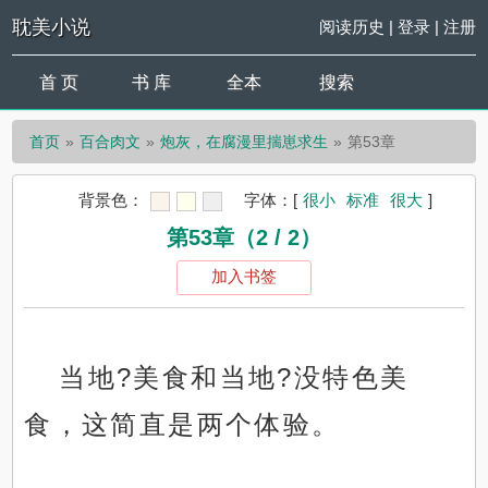
耽美小说
阅读历史
|
登录
|
注册
首 页
书 库
全本
搜索
首页
百合肉文
炮灰，在腐漫里揣崽求生
第53章
背景色：
字体：
[
很小
标准
很大
]
第53章（2 / 2）
加入书签
当地?美食和当地?没特色美
食，这简直是两个体验。