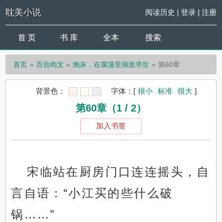
耽美小说
阅读历史
|
登录
|
注册
首 页
书 库
全本
搜索
首页
百合肉文
炮灰，在腐漫里揣崽求生
第60章
背景色：
字体：
[
很小
标准
很大
]
第60章（1 / 2）
加入书签
宋临站在厨房门口连连摇头，自
言自语：“小江买的些什么破
锅……”