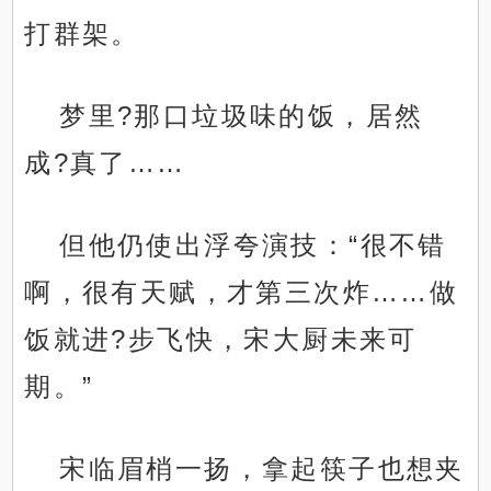
打群架。
梦里?那口垃圾味的饭，居然
成?真了……
但他仍使出浮夸演技：“很不错
啊，很有天赋，才第三次炸……做
饭就进?步飞快，宋大厨未来可
期。”
宋临眉梢一扬，拿起筷子也想夹