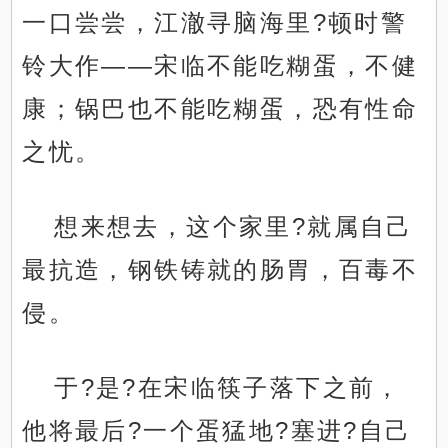
一口尝尝，江澈寻脑海里?顿时警
铃大作——宋临不能吃糊蛋，不健
康；锅巴也不能吃糊蛋，恐有性命
之忧。
想来想去，这个家里?就属自己
最抗造，钢铁铸就的肠胃，百毒不
侵。
于?是?在宋临筷子落下之前，
他将最后?一个蛋猛地?塞进?自己