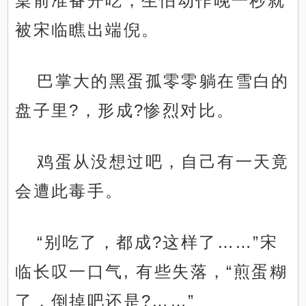
桌前准备开吃，生怕动作晚一秒就
被宋临瞧出端倪。
巴掌大的黑蛋孤零零躺在雪白的
盘子里?，形成?惨烈对比。
鸡蛋从没想过吧，自己有一天竟
会遭此毒手。
“别吃了，都成?这样了……”宋
临长叹一口气, 有些失落，“煎蛋糊
了，倒掉吧还是?……”