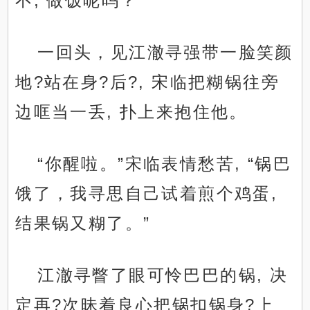
不, 做饭呢吗？”
一回头，见江澈寻强带一脸笑颜
地?站在身?后?, 宋临把糊锅往旁
边哐当一丢, 扑上来抱住他。
“你醒啦。”宋临表情愁苦, “锅巴
饿了，我寻思自己试着煎个鸡蛋,
结果锅又糊了。”
江澈寻瞥了眼可怜巴巴的锅, 决
定再?次昧着良心把锅扣锅身?上