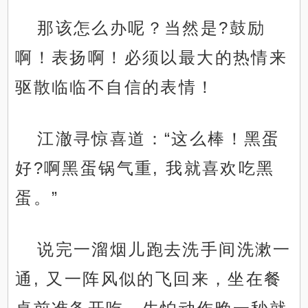
那该怎么办呢？当然是?鼓励
啊！表扬啊！必须以最大的热情来
驱散临临不自信的表情！
江澈寻惊喜道：“这么棒！黑蛋
好?啊黑蛋锅气重, 我就喜欢吃黑
蛋。”
说完一溜烟儿跑去洗手间洗漱一
通, 又一阵风似的飞回来，坐在餐