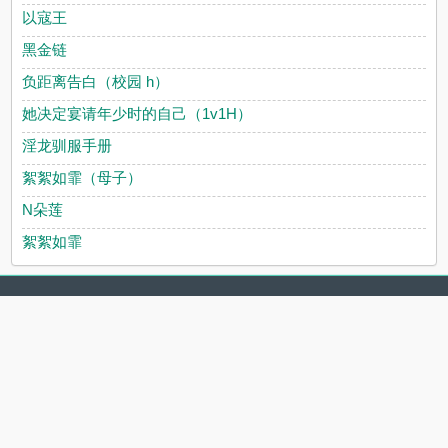
以寇王
黑金链
负距离告白（校园 h）
她决定宴请年少时的自己（1v1H）
淫龙驯服手册
絮絮如霏（母子）
N朵莲
絮絮如霏