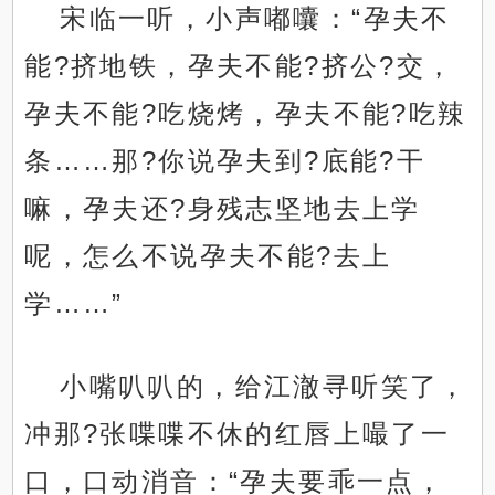
宋临一听，小声嘟囔：“孕夫不
能?挤地铁，孕夫不能?挤公?交，
孕夫不能?吃烧烤，孕夫不能?吃辣
条……那?你说孕夫到?底能?干
嘛，孕夫还?身残志坚地去上学
呢，怎么不说孕夫不能?去上
学……”
小嘴叭叭的，给江澈寻听笑了，
冲那?张喋喋不休的红唇上嘬了一
口，口动消音：“孕夫要乖一点，