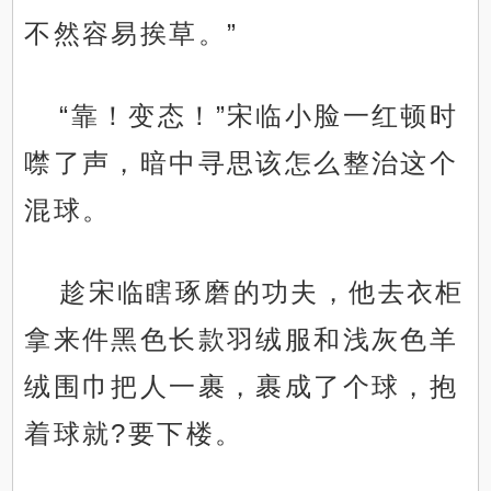
不然容易挨草。”
“靠！变态！”宋临小脸一红顿时
噤了声，暗中寻思该怎么整治这个
混球。
趁宋临瞎琢磨的功夫，他去衣柜
拿来件黑色长款羽绒服和浅灰色羊
绒围巾把人一裹，裹成了个球，抱
着球就?要下楼。