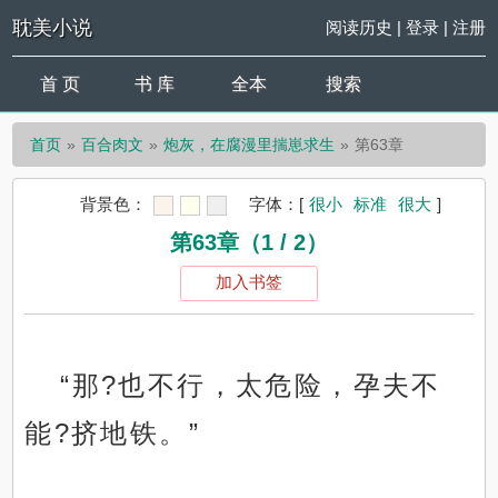
耽美小说
阅读历史
|
登录
|
注册
首 页
书 库
全本
搜索
首页
百合肉文
炮灰，在腐漫里揣崽求生
第63章
背景色：
字体：
[
很小
标准
很大
]
第63章（1 / 2）
加入书签
“那?也不行，太危险，孕夫不
能?挤地铁。”