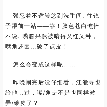
强忍着不适转悠到洗手间, 往镜
子跟前一站——靠！脸色苍白憔悴
不说, 嘴唇果然被啃得又红又种，
嘴角还因…破了点皮！
怎么会变成这样呢……
昨晚闹完后没仔细看，江澈寻也
给他…过，嘴/角是不是也同样被
弄/破皮了？