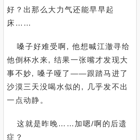
好？出那么大力气还能早早起
床……
嗓子好难受啊, 他想喊江澈寻给
他倒杯水来, 结果一张嘴才发现大
事不妙, 嗓子哑了——跟踏马进了
沙漠三天没喝水似的, 几乎发不出
一点动静。
这就是昨晚……加嗯/啊的后遗
症？