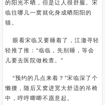
的阳光不晒，但是让人很舒服。宋
临往哪儿一窝就化身成晒阳阳的
猫。
眼看宋临又要睡着了，江澈寻轻
轻推了推：“临临，先别睡，等会
儿要去医院做检查。”
“预约的几点来着？”宋临深了个
懒腰，随后又窝进宽大舒适的吊椅
中，哼哼唧唧不愿意起。