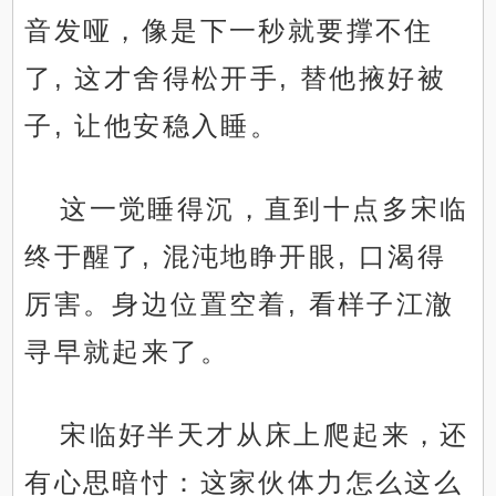
音发哑，像是下一秒就要撑不住
了, 这才舍得松开手, 替他掖好被
子, 让他安稳入睡。
这一觉睡得沉，直到十点多宋临
终于醒了, 混沌地睁开眼, 口渴得
厉害。身边位置空着, 看样子江澈
寻早就起来了。
宋临好半天才从床上爬起来，还
有心思暗忖：这家伙体力怎么这么