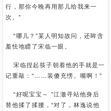
行，那你今晚再用那儿给我来一
次。”
“哪儿？”某人明知故问，还眸含
羞怯地瞟了宋临一眼。
宋临捏起筷子朝着他的手就是一
记重敲：“……装傻充愣。嘴啊！”
“好呢宝宝～ ”江澈寻站他身后
替他揉了揉腰，“对了，林逸说他