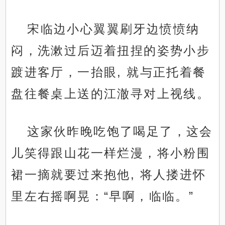
宋临边小心翼翼刷牙边愤愤纳
闷，洗漱过后迈着扭捏的姿势小步
踱进客厅，一抬眼, 就与正托着餐
盘往餐桌上送的江澈寻对上视线。
这家伙昨晚吃饱了喝足了，这会
儿笑得跟山花一样烂漫，将小粉围
裙一摘就要过来抱他, 将人搂进怀
里左右摇啊晃：“早啊，临临。”