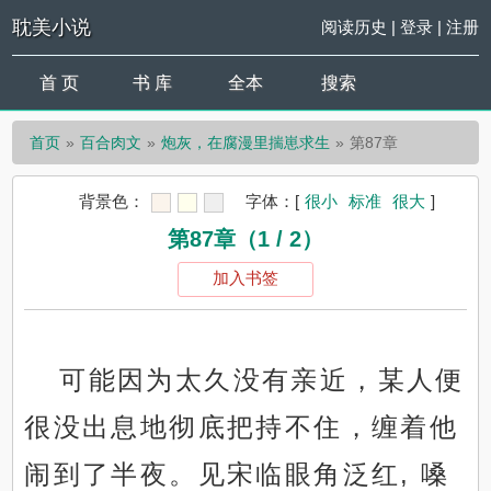
耽美小说
阅读历史
|
登录
|
注册
首 页
书 库
全本
搜索
首页
百合肉文
炮灰，在腐漫里揣崽求生
第87章
背景色：
字体：
[
很小
标准
很大
]
第87章（1 / 2）
加入书签
可能因为太久没有亲近，某人便
很没出息地彻底把持不住，缠着他
闹到了半夜。见宋临眼角泛红, 嗓