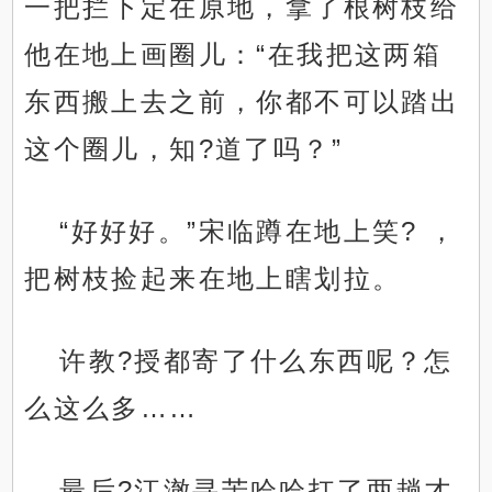
一把拦下定在原地，拿了根树枝给
他在地上画圈儿：“在我把这两箱
东西搬上去之前，你都不可以踏出
这个圈儿，知?道了吗？”
“好好好。”宋临蹲在地上笑? ，
把树枝捡起来在地上瞎划拉。
许教?授都寄了什么东西呢？怎
么这么多……
最后?江澈寻苦哈哈扛了两趟才