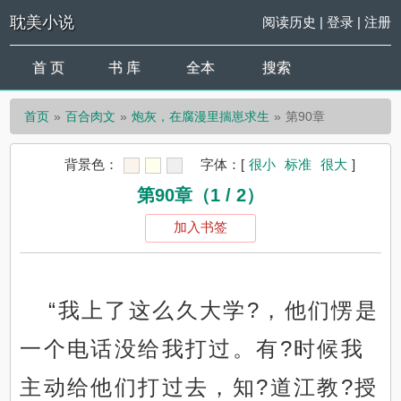
耽美小说
阅读历史
|
登录
|
注册
首 页
书 库
全本
搜索
首页
百合肉文
炮灰，在腐漫里揣崽求生
第90章
背景色：
字体：
[
很小
标准
很大
]
第90章（1 / 2）
加入书签
“我上了这么久大学?，他们愣是
一个电话没给我打过。有?时候我
主动给他们打过去，知?道江教?授