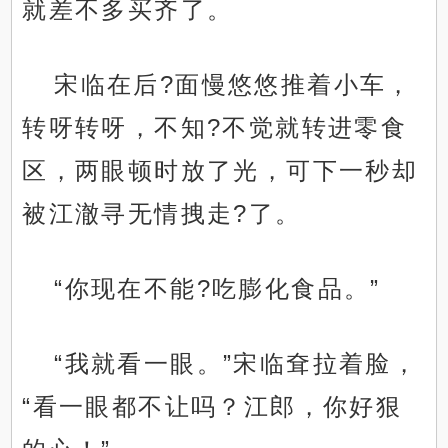
就差不多买齐了。
宋临在后?面慢悠悠推着小车，
转呀转呀，不知?不觉就转进零食
区，两眼顿时放了光，可下一秒却
被江澈寻无情拽走?了。
“你现在不能?吃膨化食品。”
“我就看一眼。”宋临耷拉着脸，
“看一眼都不让吗？江郎，你好狠