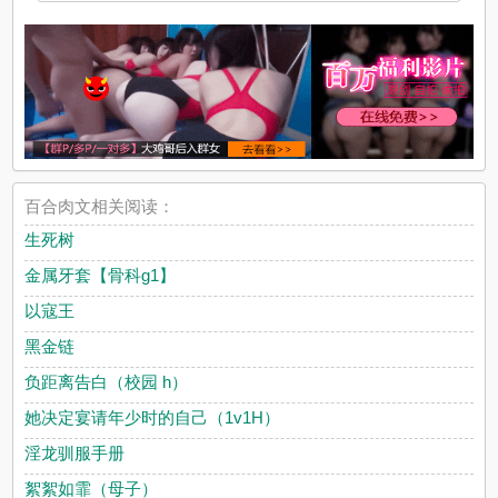
百合肉文相关阅读：
生死树
金属牙套【骨科g1】
以寇王
黑金链
负距离告白（校园 h）
她决定宴请年少时的自己（1v1H）
淫龙驯服手册
絮絮如霏（母子）