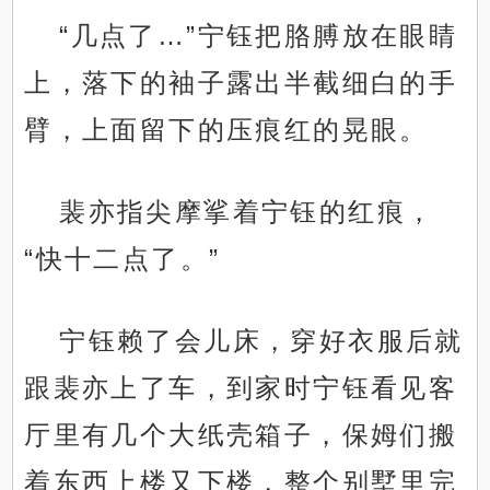
“几点了…”宁钰把胳膊放在眼睛
上，落下的袖子露出半截细白的手
臂，上面留下的压痕红的晃眼。
裴亦指尖摩挲着宁钰的红痕，
“快十二点了。”
宁钰赖了会儿床，穿好衣服后就
跟裴亦上了车，到家时宁钰看见客
厅里有几个大纸壳箱子，保姆们搬
着东西上楼又下楼，整个别墅里完