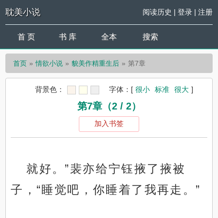
耽美小说
阅读历史
|
登录
|
注册
首 页
书 库
全本
搜索
首页
情欲小说
貌美作精重生后
第7章
背景色：
字体：
[
很小
标准
很大
]
第7章（2 / 2）
加入书签
就好。”裴亦给宁钰掖了掖被
子，“睡觉吧，你睡着了我再走。”