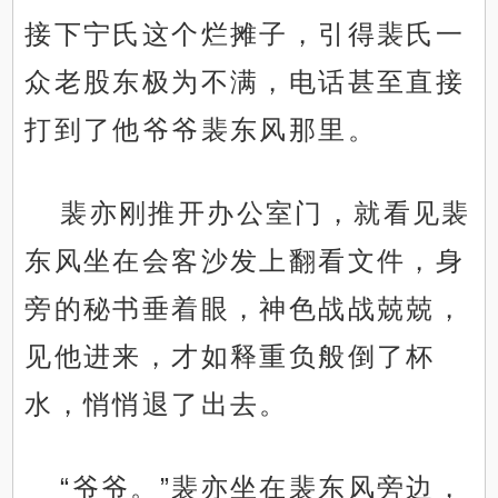
接下宁氏这个烂摊子，引得裴氏一
众老股东极为不满，电话甚至直接
打到了他爷爷裴东风那里。
裴亦刚推开办公室门，就看见裴
东风坐在会客沙发上翻看文件，身
旁的秘书垂着眼，神色战战兢兢，
见他进来，才如释重负般倒了杯
水，悄悄退了出去。
“爷爷。”裴亦坐在裴东风旁边，