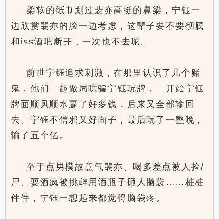
柔软的纸巾划过裴亦高挺的鼻梁，宁钰一
边欣赏裴亦的脸一边考虑，这辈子要不要彻底
和iss酒吧断开，一次也不去呢。
前世宁钰追求刺激，在那里认识了几个赌
鬼，他们一起做局哄骗宁钰玩牌，一开始宁钰
牌面顺风顺水赢了好多钱，后来又全部输回
去。宁钰不信邪又好面子，最后玩了一整晚，
输了五个亿。
至于点男模故意气裴亦、喝多差点被人捡/
尸、耍酒疯被挑衅用酒瓶子砸人脑袋……桩桩
件件，宁钰一想起来都觉得脑袋疼。