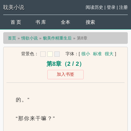
耽美小说
阅读历史
|
登录
|
注册
首 页
书 库
全本
搜索
首页
情欲小说
貌美作精重生后
第8章
背景色：
字体：
[
很小
标准
很大
]
第8章（2 / 2）
加入书签
的。”
“那你来干嘛？”