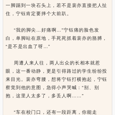
一脚踢到一块石头上，若不是裴亦直接把人扯
住，宁钰肯定要摔个大前趴。
“我的脚尖…好痛啊…”宁钰痛的脸色发
白，单脚站在原地，手死死抓着裴亦的胳膊，
“是不是出血了呀…”
周遭人来人往，两人出众的长相本就惹
眼，这一番动静，更是引得路过的学生纷纷投
来目光。裴亦弯腰，想将宁钰打横抱起，宁钰
察觉到他的意图，急得小声哭喊：“别、别
抱，这里人太多了，多丢人啊……”
“车在校门口，还有一段距离，你能走