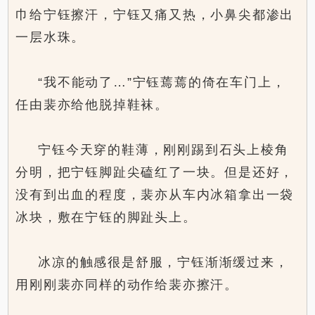
巾给宁钰擦汗，宁钰又痛又热，小鼻尖都渗出
一层水珠。
“我不能动了…”宁钰蔫蔫的倚在车门上，
任由裴亦给他脱掉鞋袜。
宁钰今天穿的鞋薄，刚刚踢到石头上棱角
分明，把宁钰脚趾尖磕红了一块。但是还好，
没有到出血的程度，裴亦从车内冰箱拿出一袋
冰块，敷在宁钰的脚趾头上。
冰凉的触感很是舒服，宁钰渐渐缓过来，
用刚刚裴亦同样的动作给裴亦擦汗。