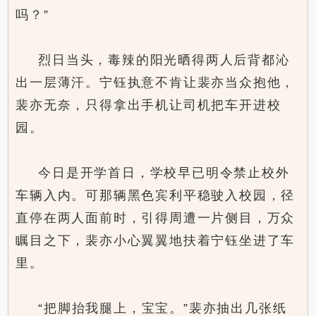
吗？”
烈日当头，毒辣的阳光晒得两人后背都沁
出一层薄汗。宁钰执意不肯让裴亦当众抱他，
裴亦无奈，只得拿出手机让司机把车开进校
园。
今日是开学首日，学校早已明令禁止校外
车辆入内。可那辆黑色宾利平稳驶入校园，径
直停在两人面前时，引得周遭一片侧目，万众
瞩目之下，裴亦小心翼翼地扶着宁钰坐进了车
里。
“把脚抬我腿上，宝宝。”裴亦抽出几张纸