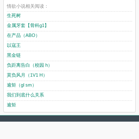
情欲小说相关阅读：
生死树
金属牙套【骨科g1】
在产品（ABO）
以寇王
黑金链
负距离告白（校园 h）
莫负风月（1V1 H）
逾矩（gl sm）
我们到底什么关系
逾矩