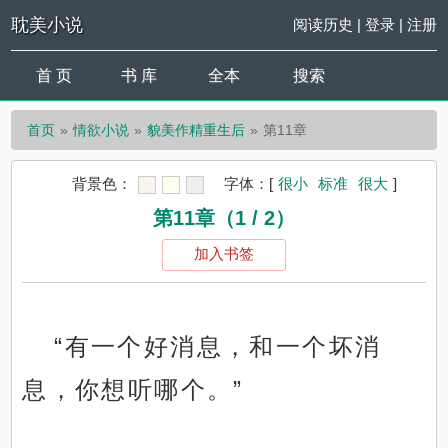
耽美小说
阅读历史
|
登录
|
注册
首 页
书 库
全本
搜索
首页
情欲小说
貌美作精重生后
第11章
背景色：
字体：
[
很小
标准
很大
]
第11章（1 / 2）
加入书签
“有一个好消息，和一个坏消
息，你想听哪个。”