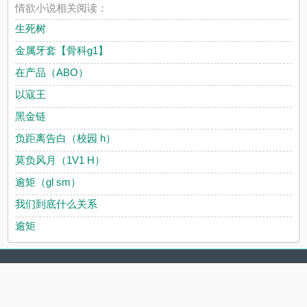
情欲小说相关阅读：
生死树
金属牙套【骨科g1】
在产品（ABO）
以寇王
黑金链
负距离告白（校园 h）
莫负风月（1V1 H）
逾矩（gl sm）
我们到底什么关系
逾矩