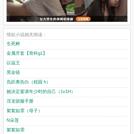
情欲小说相关阅读：
生死树
金属牙套【骨科g1】
以寇王
黑金链
负距离告白（校园 h）
她决定宴请年少时的自己（1v1H）
淫龙驯服手册
絮絮如霏（母子）
N朵莲
絮絮如霏