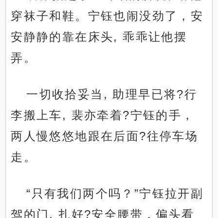
穿袜子和鞋。宁钰也闹没劲了，安
安静静的靠在床头, 乖乖让他摆
弄。
一切收拾妥当, 助理早已将?行
李搬上车, 裴亦牵着?宁钰的手，
两人慢悠悠地跟在后面?往停车场
走。
“只有我们两个吗？”宁钰拉开副
驾的门, 扎好?安全腰带，偏头看