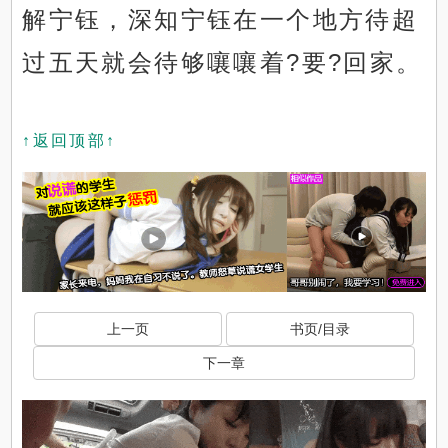
解宁钰，深知宁钰在一个地方待超
过五天就会待够嚷嚷着?要?回家。
↑返回顶部↑
上一页
书页/目录
下一章