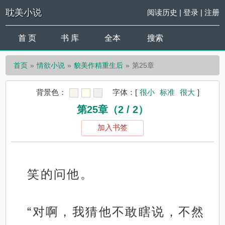
耽美小说
阅读历史
|
登录
|
注册
首 页
书 库
全本
搜索
首页
情欲小说
貌美作精重生后
第25章
背景色：
字体：
[
很小
标准
很大
]
第25章（2 / 2）
加入书签
笑的问他。
“对啊，我猜他不敢瞎说，不然