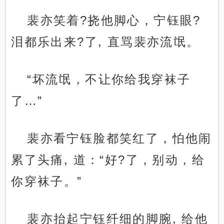
裴亦笑着?挠他脚心，宁钰眼?
泪都乐出来?了, 直骂裴亦流氓。
“坏流氓，不让你给我穿袜子
了…”
裴亦看宁钰脸都笑红了，怕他闹
累了头痛, 道：“好?了，别动，给
你穿袜子。”
裴亦抬起宁钰纤细的脚腕, 给他