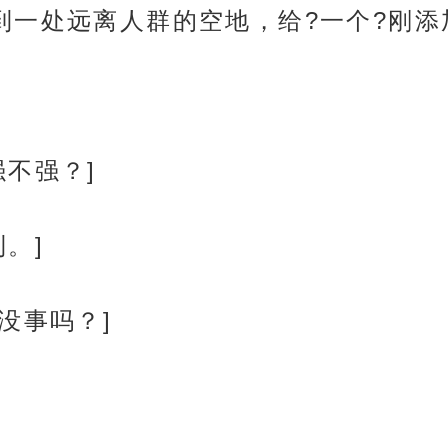
到一处远离人群的空地，给?一个?刚
不强？]
。]
没事吗？]