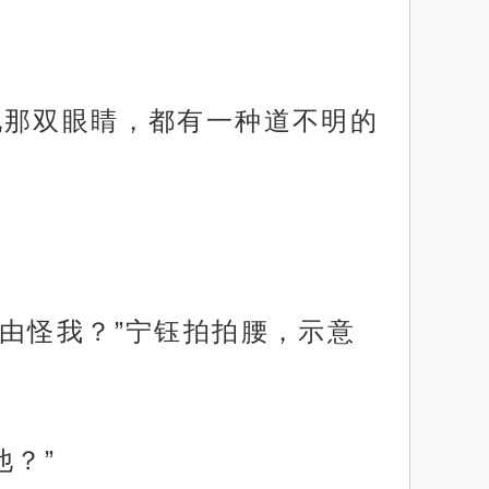
他那双眼睛，都有一种道不明的
由怪我？”宁钰拍拍腰，示意
他？”