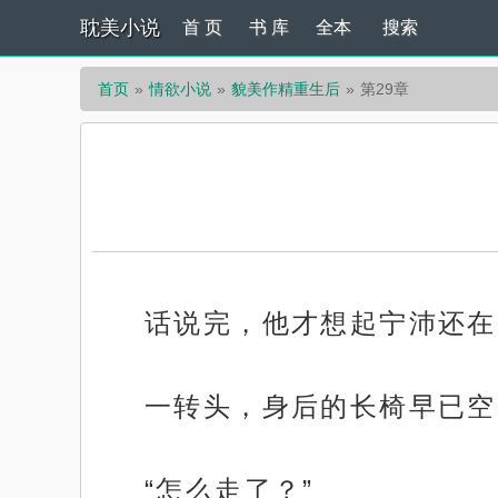
耽美小说
首 页
书 库
全本
搜索
首页
情欲小说
貌美作精重生后
第29章
话说完，他才想起宁沛还在
一转头，身后的长椅早已空
“怎么走了？”