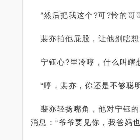
“然后把我这个?可?怜的
裴亦拍他屁股，让他别瞎想
宁钰心?里冷哼，什么叫瞎
“哼，裴亦，你还是不够聪明
裴亦轻扬嘴角，他对宁钰的
消息：“爷爷要见你，我爸妈