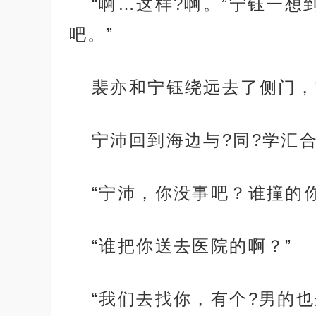
“啊…这样?啊。”宁钰一
吧。”
裴亦和宁钰绕远去了侧门，
宁沛回到海边与?同?学汇
“宁沛，你没事吧？谁撞的
“谁把你送去医院的啊？”
“我们去找你，有个?男的