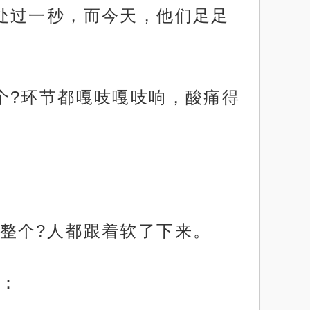
处过一秒，而今天，他们足足
个?环节都嘎吱嘎吱响，酸痛得
整个?人都跟着软了下来。
：