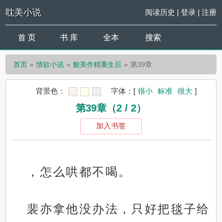
耽美小说
阅读历史
|
登录
|
注册
首 页
书 库
全本
搜索
首页
情欲小说
貌美作精重生后
第39章
背景色：
字体：
[
很小
标准
很大
]
第39章（2 / 2）
加入书签
，怎么哄都不喝。
裴亦拿他没办法，只好把毯子给