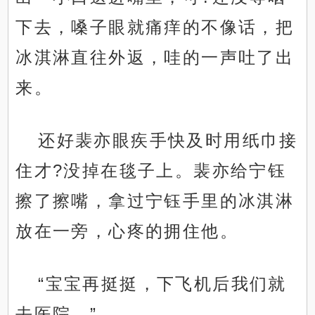
下去，嗓子眼就痛痒的不像话，把
冰淇淋直往外返，哇的一声吐了出
来。
还好裴亦眼疾手快及时用纸巾接
住才?没掉在毯子上。裴亦给宁钰
擦了擦嘴，拿过宁钰手里的冰淇淋
放在一旁，心疼的拥住他。
“宝宝再挺挺，下飞机后我们就
去医院。”