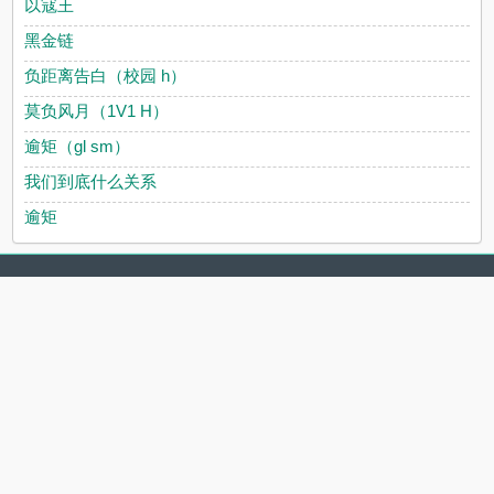
以寇王
黑金链
负距离告白（校园 h）
莫负风月（1V1 H）
逾矩（gl sm）
我们到底什么关系
逾矩