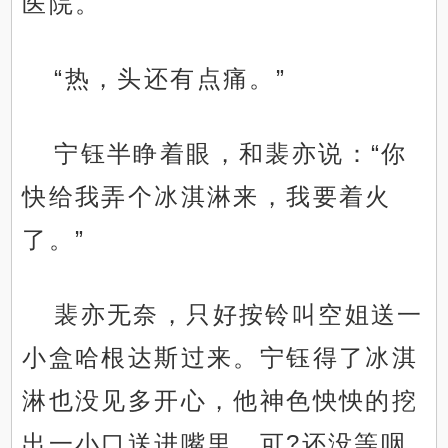
医院。
“热，头还有点痛。”
宁钰半睁着眼，和裴亦说：“你
快给我弄个冰淇淋来，我要着火
了。”
裴亦无奈，只好按铃叫空姐送一
小盒哈根达斯过来。宁钰得了冰淇
淋也没见多开心，他神色怏怏的挖
出一小口送进嘴里，可?还没等咽