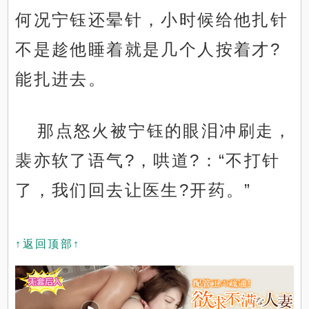
何况宁钰还晕针，小时候给他扎针
不是趁他睡着就是几个人按着才?
能扎进去。
那点怒火被宁钰的眼泪冲刷走，
裴亦软了语气?，哄道?：“不打针
了，我们回去让医生?开药。”
↑返回顶部↑