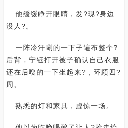
他缓缓睁开眼睛，发?现?身边
没人?。
一阵冷汗唰的一下子遍布整个?
后背，宁钰打开被子确认自己衣服
还在后嗖的一下坐起来?，环顾四?
周。
熟悉的灯和家具，虚惊一场。
他以为昨晚喝醉了让人?捡走给