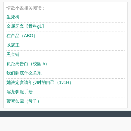
情欲小说相关阅读：
生死树
金属牙套【骨科g1】
在产品（ABO）
以寇王
黑金链
负距离告白（校园 h）
我们到底什么关系
她决定宴请年少时的自己（1v1H）
淫龙驯服手册
絮絮如霏（母子）