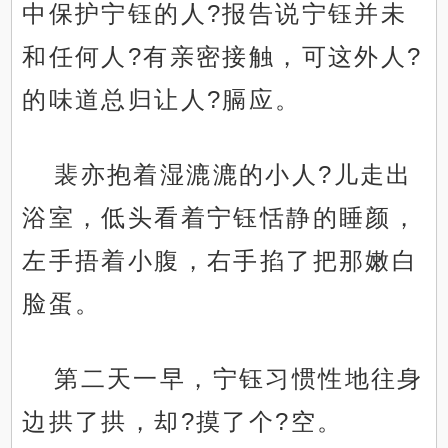
中保护宁钰的人?报告说宁钰并未
和任何人?有亲密接触，可这外人?
的味道总归让人?膈应。
裴亦抱着湿漉漉的小人?儿走出
浴室，低头看着宁钰恬静的睡颜，
左手捂着小腹，右手掐了把那嫩白
脸蛋。
第二天一早，宁钰习惯性地往身
边拱了拱，却?摸了个?空。