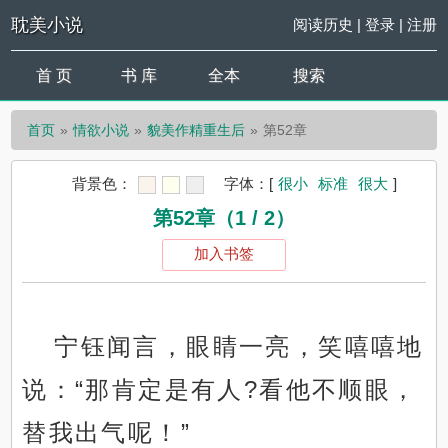
耽美小说
阅读历史
|
登录
|
注册
首 页
书 库
全本
搜索
首页
情欲小说
貌美作精重生后
第52章
背景色：
字体：
[
很小
标准
很大
]
第52章（1 / 2）
加入书签
宁钰闻言，眼睛一亮，笑嘻嘻地
说：“那肯定是有人?看他不顺眼，
替我出气呢！”