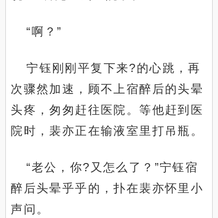
“啊？”
宁钰刚刚平复下来?的心跳，再
次骤然加速，顾不上宿醉后的头晕
头疼，匆匆赶往医院。等他赶到医
院时，裴亦正在输液室里打吊瓶。
“老公，你?又怎么了？”宁钰宿
醉后头晕乎乎的，扑在裴亦怀里小
声问。