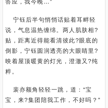
答应，我今晚…”
宁钰后半句悄悄话贴着耳畔轻
说，气息温热缠绵。两人肌肤相?
贴，距离近得能看清彼此?眼底的
倒影，宁钰圆润透亮的大眼睛里?
映着屋顶暖黄的灯光，澄澈又?纯
粹。
裴亦额角轻轻一跳，道：“宝
宝，来?集团陪我工作，不好吗？”