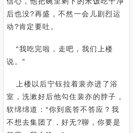
信心，他把碗里剩下的米饭吃干净
后也没?再盛，不然一会儿剧烈运
动?肯定要吐。
“我吃完啦，走吧，我们上楼
说。”
上楼以后宁钰拉着裴亦进了浴
室，洗漱好后他勾住裴亦的脖子，
软绵绵道：“你到底答不答应？我
不想去集团了，好无?聊，你要是