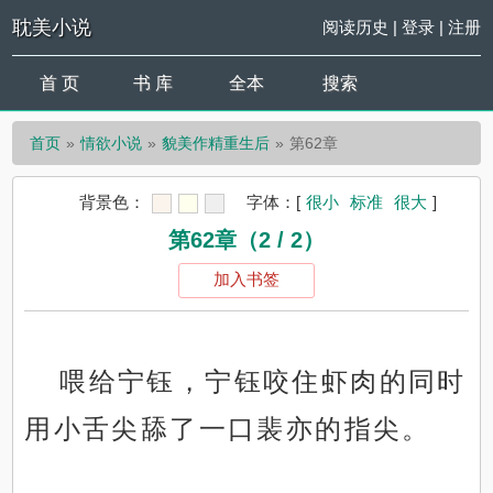
耽美小说
阅读历史
|
登录
|
注册
首 页
书 库
全本
搜索
首页
情欲小说
貌美作精重生后
第62章
背景色：
字体：
[
很小
标准
很大
]
第62章（2 / 2）
加入书签
喂给宁钰，宁钰咬住虾肉的同时
用小舌尖舔了一口裴亦的指尖。