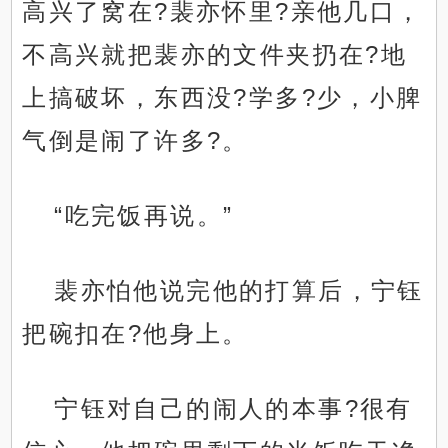
高兴了窝在?裴亦怀里?亲他几口，
不高兴就把裴亦的文件夹扔在?地
上搞破坏，东西没?学多?少，小脾
气倒是闹了许多?。
“吃完饭再说。”
裴亦怕他说完他的打算后，宁钰
把碗扣在?他身上。
宁钰对自己的闹人的本事?很有