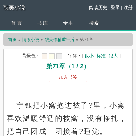
耽美小说
阅读历史
|
登录
|
注册
首 页
书 库
全本
搜索
首页
情欲小说
貌美作精重生后
第71章
背景色：
字体：
[
很小
标准
很大
]
第71章（1 / 2）
加入书签
宁钰把小窝抱进被子?里，小窝
喜欢温暖舒适的被窝，没有挣扎，
把自己团成一团接着?睡觉。