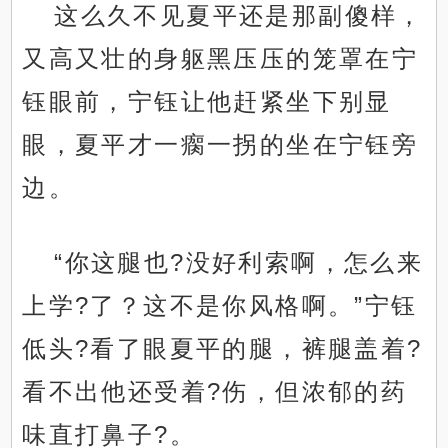
这么久不见夏平还是那副傻样，
又高又壮的身躯黑压压的笼罩在宁
钰眼前，宁钰让他赶紧坐下别显
眼，夏平才一瘸一拐的坐在宁钰旁
边。
“你这腿也?没好利索啊，怎么来
上学?了？这不是你风格啊。”宁钰
低头?看了眼夏平的腿，裤腿盖着?
看不出他还受着?伤，但浓郁的药
味直打鼻子?。