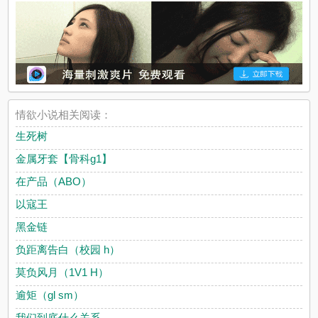
情欲小说相关阅读：
生死树
金属牙套【骨科g1】
在产品（ABO）
以寇王
黑金链
负距离告白（校园 h）
莫负风月（1V1 H）
逾矩（gl sm）
我们到底什么关系