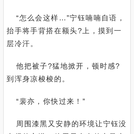
“怎么会这样…”宁钰喃喃自语，
抬手将手背搭在额头?上，摸到一
层冷汗。
他把被子?猛地掀开，顿时感?
到浑身凉梭梭的。
“裴亦，你快过来！”
周围漆黑又安静的环境让宁钰没