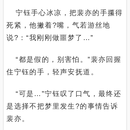
宁钰手心冰凉，把裴亦的手攥得
死紧，他撇着?嘴，气若游丝地
说?：“我刚刚做噩梦了…”
“都是假的，别害怕。”裴亦回握
住宁钰的手，轻声安抚道。
“可是…”宁钰叹了口气，最终还
是选择不把梦里发生?的事情告诉
裴亦。