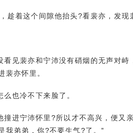
，趁着这个间隙他抬头?看裴亦，发现
没看见裴亦和宁沛没有硝烟的无声对峙
进裴亦怀里。
怎么也冷不下来脸了。
他撞进宁沛怀里?所以才不高兴，便又亲
是我弟弟，你?不要生气?了。”