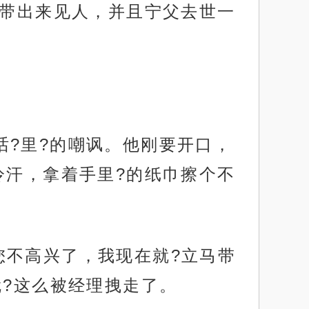
家带出来见人，并且宁父去世一
话?里?的嘲讽。他刚要开口，
冷汗，拿着手里?的纸巾擦个不
您不高兴了，我现在就?立马带
?这么被经理拽走了。