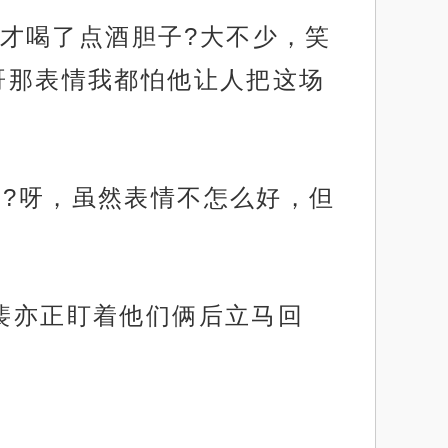
才喝了点酒胆子?大不少，笑
哥那表情我都怕他让人把这场
气?呀，虽然表情不怎么好，但
现裴亦正盯着他们俩后立马回