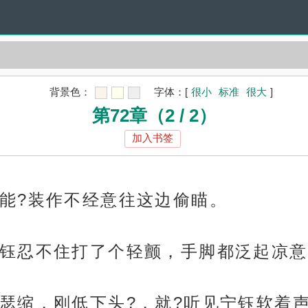
背景色：
字体：
[
很小
标准
很大
]
第72章（2 / 2）
加入书签
能?装作不经意往这边偷瞄。
钰忍不住打了个轻颤，手脚都泛起凉意
瑟缩，刚低下头?，就?听见宁钰软着声