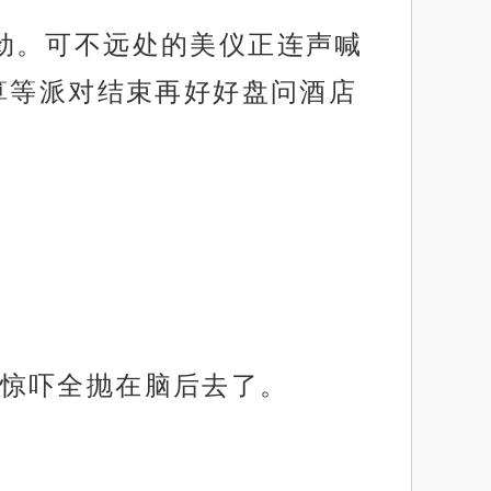
劲。可不远处的美仪正连声喊
算等派对结束再好好盘问酒店
惊吓全抛在脑后去了。