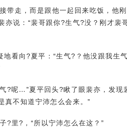
接带走，而是跟他一起回来吃饭，他刚
裴亦说：“裴哥跟你?生气?没？刚才裴
疑地看向?夏平：“生气?？他没跟我生
”
生气?呢…”夏平回头?瞅了眼裴亦，发
是真不知道宁沛怎么会来。”
子?里?，“所以宁沛怎么在这？”