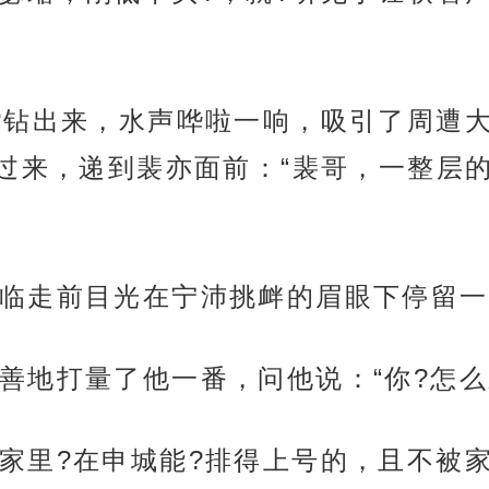
?钻出来，水声哗啦一响，吸引了周遭
过来，递到裴亦面前：“裴哥，一整层
临走前目光在宁沛挑衅的眉眼下停留一
善地打量了他一番，问他说：“你?怎么
家里?在申城能?排得上号的，且不被