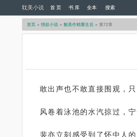
耽美小说
首 页
书 库
全本
搜索
首页
情欲小说
貌美作精重生后
第72章
敢出声也不敢直接围观，只
风卷着泳池的水汽掠过，宁
裴亦立刻感受到了怀中人的