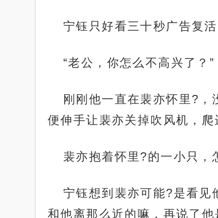
宁钰只好看三十秒广告复活
“老公，你怎么不高兴了？”
刚刚他一直在裴亦怀里?，
便伸手让裴亦关掉吹风机，爬
裴亦抱着怀里?的一小只，
宁钰想到裴亦可能?是看见
和他离那么近的嘛，再说了他