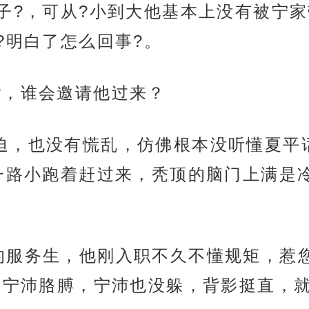
子?，可从?小到大他基本上没有被宁
?明白了怎么回事?。
?，谁会邀请他过来？
迫，也没有慌乱，仿佛根本没听懂夏平
一路小跑着赶过来，秃顶的脑门上满是
的服务生，他刚入职不久不懂规矩，惹
着宁沛胳膊，宁沛也没躲，背影挺直，就