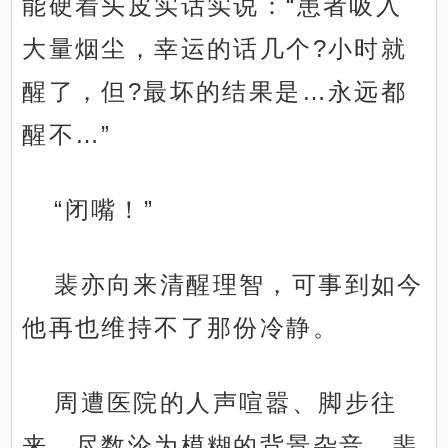
能硬着头皮实话实说：“患者吸入
大量烟尘，幸运的话几个?小时就
醒了，但?最坏的结果是…永远都
醒不…”
“闭嘴！”
裴亦向来清醒理智，可事到如今
他再也维持不了那份冷静。
周遭医院的人声喧嚣、脚步往
来，尽数沦为模糊的背景杂音。裴