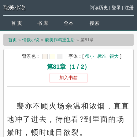
耽美小说
阅读历史
|
登录
|
注册
首 页
书 库
全本
搜索
首页
情欲小说
貌美作精重生后
第81章
背景色：
字体：
[
很小
标准
很大
]
第81章（1 / 2）
加入书签
裴亦不顾火场余温和浓烟，直直
地冲了进去，待他看?到里面的场
景时，顿时眦目欲裂。