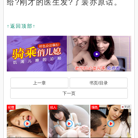
给?刚才的医生发?了裴亦原话。
↑返回顶部↑
上一章
书页/目录
下一页