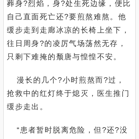
葬身?烈焰，身?处生死边缘，便比
自己直面死亡还?要煎熬难熬。他
缓步走到走廊冰凉的长椅上坐下，
往日周身?的凌厉气场荡然无存，
只剩下难掩的颓唐与惶惶不安。
漫长的几个?小时煎熬而?过，
抢救中的红灯终于熄灭，医生推门
缓步走出。
“患者暂时脱离危险，但?还?没