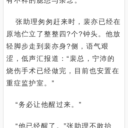
有不祥的臆想与杂念。
张助理匆匆赶来时，裴亦已经在
原地伫立了整整四?个?钟头。他放
轻脚步走到裴亦身?侧，语气艰
涩，低声汇报道：“裴总，宁沛的
烧伤手术已经做完，目前也安置在
重症监护室。”
“务必让他醒过来。”
“他已经醒了。”张助理不敢抬