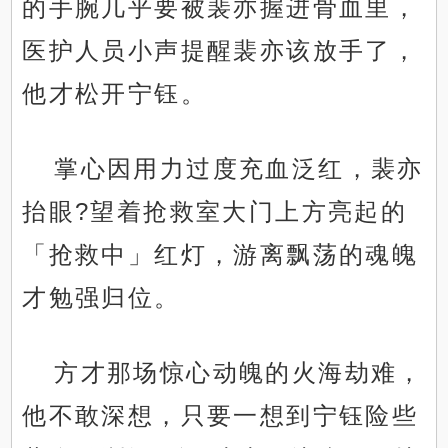
的手腕几乎要被裴亦握进骨血里，
医护人员小声提醒裴亦该放手了，
他才松开宁钰。
掌心因用力过度充血泛红，裴亦
抬眼?望着抢救室大门上方亮起的
「抢救中」红灯，游离飘荡的魂魄
才勉强归位。
方才那场惊心动魄的火海劫难，
他不敢深想，只要一想到宁钰险些