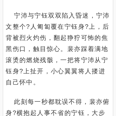
宁沛与宁钰双双陷入昏迷，宁沛
文整个?人匍匐覆在宁钰身?上，后
背被烈火灼伤，翻起狰狞可怖的焦
黑伤口，触目惊心。裴亦踩着满地
滚烫的燃烧残骸，一把将宁沛从宁
钰身?上扯开，小心翼翼将人搂进
自己怀中。
此刻每一秒都耽误不得，裴亦俯
身?横抱起人事不省的宁钰，大步