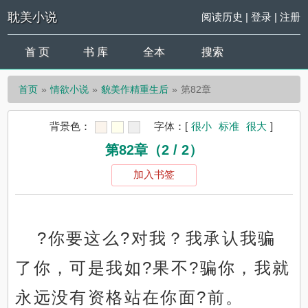
耽美小说
阅读历史
|
登录
|
注册
首 页
书 库
全本
搜索
首页
情欲小说
貌美作精重生后
第82章
背景色：
字体：
[
很小
标准
很大
]
第82章（2 / 2）
加入书签
?你要这么?对我？我承认我骗
了你，可是我如?果不?骗你，我就
永远没有资格站在你面?前。