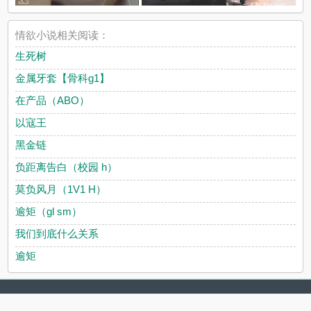
情欲小说相关阅读：
生死树
金属牙套【骨科g1】
在产品（ABO）
以寇王
黑金链
负距离告白（校园 h）
莫负风月（1V1 H）
逾矩（gl sm）
我们到底什么关系
逾矩