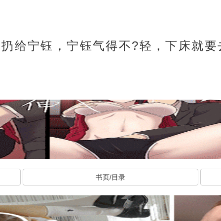
力扔给宁钰，宁钰气得不?轻，下床就要
书页/目录