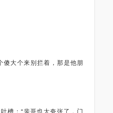
个傻大个来别拦着，那是他朋
吐槽：“裴哥也太夸张了，门