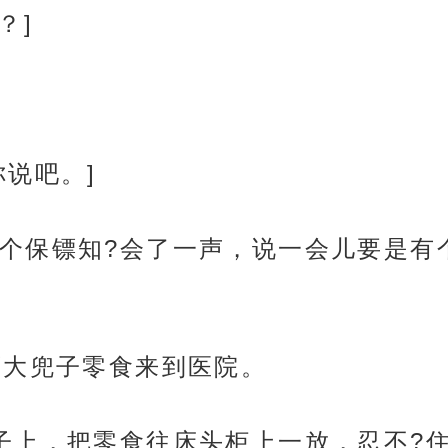
？]
说吧。]
个保镖知?会了一声，说一会儿要是有
两大兜子零食来到医院。
子上，把零食往床头柜上一放，忍不?住