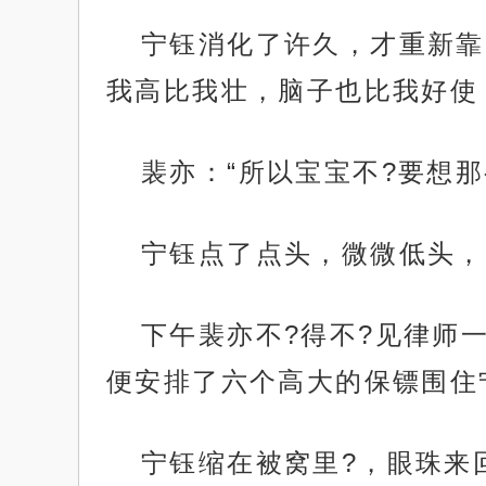
宁钰消化了许久，才重新靠
我高比我壮，脑子也比我好使
裴亦：“所以宝宝不?要想那
宁钰点了点头，微微低头，
下午裴亦不?得不?见律师
便安排了六个高大的保镖围住
宁钰缩在被窝里?，眼珠来