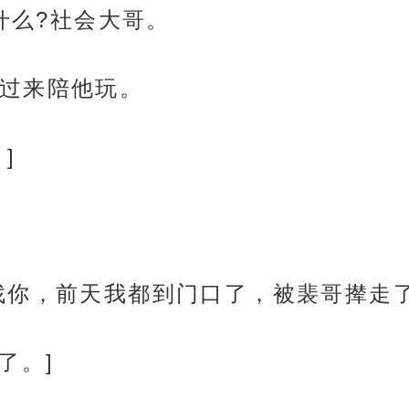
什么?社会大哥。
过来陪他玩。
]
找你，前天我都到门口了，被裴哥撵走
了。]