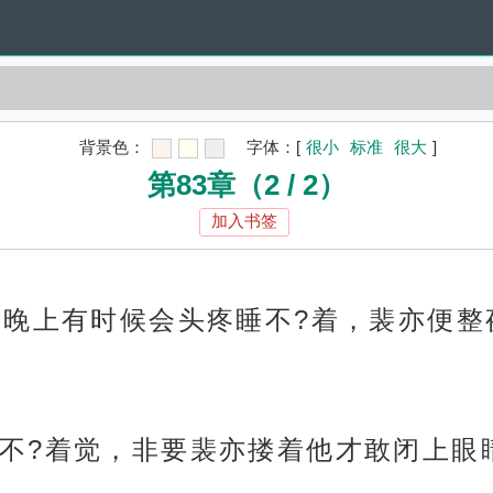
背景色：
字体：
[
很小
标准
很大
]
第83章（2 / 2）
加入书签
过晚上有时候会头疼睡不?着，裴亦便
不?着觉，非要裴亦搂着他才敢闭上眼