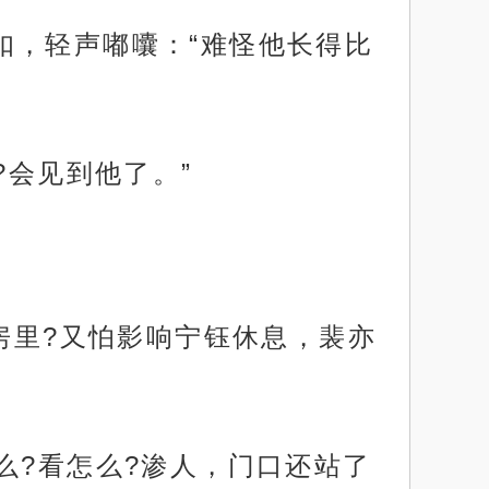
扣，轻声嘟囔：“难怪他长得比
?会见到他了。”
房里?又怕影响宁钰休息，裴亦
么?看怎么?渗人，门口还站了