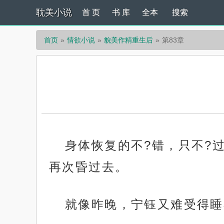
耽美小说
首 页
书 库
全本
搜索
首页
情欲小说
貌美作精重生后
第83章
身体恢复的不?错，只不?
再次昏过去。
就像昨晚，宁钰又难受得睡