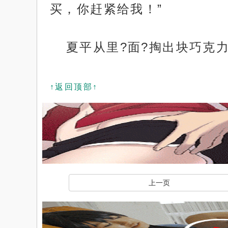
买，你赶紧给我！”
夏平从里?面?掏出块巧克
↑返回顶部↑
上一页