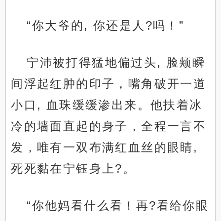
“你大爷的, 你还是人?吗！”
宁沛被打得猛地偏过头, 脸颊瞬
间浮起红肿的印子，嘴角破开一道
小口, 血珠缓缓渗出来。他扶着冰
冷的墙面直起的身子，全程一言不
发，唯有一双布满红血丝的眼睛,
死死黏在宁钰身上?。
“你他妈看什么看！再?看给你眼