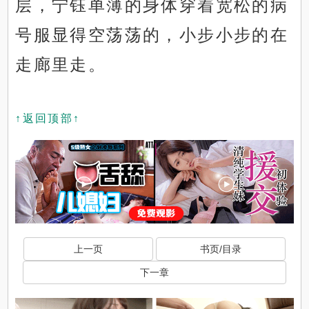
层，宁钰单薄的身体穿着宽松的病
号服显得空荡荡的，小步小步的在
走廊里走。
↑返回顶部↑
上一页
书页/目录
下一章