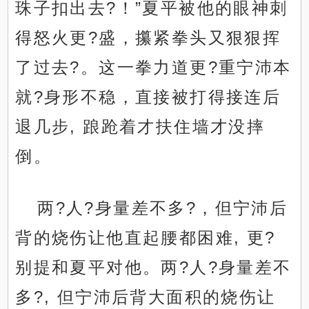
珠子扣出去?！”夏平被他的眼神刺
得怒火更?盛，攥紧拳头又狠狠挥
了过去?。这一拳力道更?重宁沛本
就?身形不稳，直接被打得接连后
退几步, 踉跄着才扶住墙才没摔
倒。
两?人?身量差不多?，但宁沛后
背的烧伤让他直起腰都困难, 更?
别提和夏平对他。两?人?身量差不
多?, 但宁沛后背大面积的烧伤让