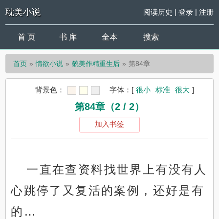
耽美小说
阅读历史
|
登录
|
注册
首 页
书 库
全本
搜索
首页
情欲小说
貌美作精重生后
第84章
背景色：
字体：
[
很小
标准
很大
]
第84章（2 / 2）
加入书签
一直在查资料找世界上有没有人
心跳停了又复活的案例，还好是有
的…