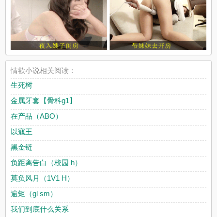
情欲小说相关阅读：
生死树
金属牙套【骨科g1】
在产品（ABO）
以寇王
黑金链
负距离告白（校园 h）
莫负风月（1V1 H）
逾矩（gl sm）
我们到底什么关系