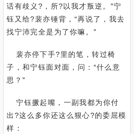
话有歧义?，所?以我才叛逆。”宁
钰又给?裴亦锤背，“再说了，我去
找宁沛完全是为了你嘛。”
裴亦停下手?里的笔，转过椅
子，和宁钰面对面，问：“什么意
思？”
宁钰撅起嘴，一副我都为你付
出?这么多你还这么狠心?的委屈模
样：