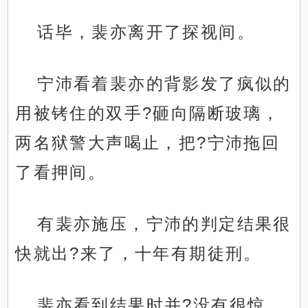
话毕，裴亦离开了探视间。
宁沛看着裴亦的背影发了疯似的
用被铐住的双手?砸向隔断玻璃，
两名狱警大声喝止，把?宁沛拖回
了看押间。
有裴亦施压，宁沛的判定结果很
快就出?来了，十年有期徒刑。
裴亦看到结果时并?没有很惊