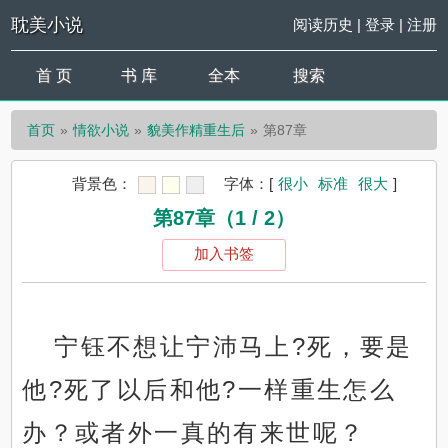
耽美小说
阅读历史
|
登录
|
注册
首 页
书 库
全本
搜索
首页
情欲小说
貌美作精重生后
第87章
背景色：
字体：
[
很小
标准
很大
]
第87章（1 / 2）
加入书签
宁钰不想让宁沛马上?死，要是
他?死了以后和他?一样重生怎么
办？或者外一真的有来世呢？