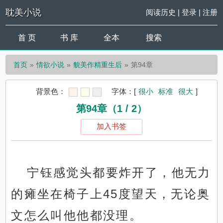
耽美小说
阅读历史
|
登录
|
注册
首 页
书 库
全本
搜索
首页
情欲小说
貌美作精重生后
第94章
背景色：
字体：
[
很小
标准
很大
]
第94章（1 / 2）
加入书签
宁钰感觉头都要炸开了，他无力
的瘫坐在椅子上45度望天，无论奥
文怎么叫他他都没理。