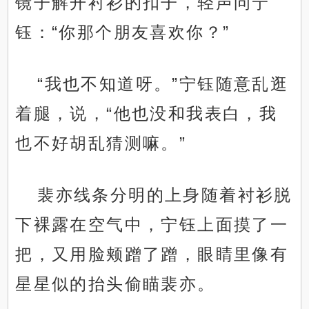
镜子解开衬衫的扣子，轻声问宁
钰：“你那个朋友喜欢你？”
“我也不知道呀。”宁钰随意乱逛
着腿，说，“他也没和我表白，我
也不好胡乱猜测嘛。”
裴亦线条分明的上身随着衬衫脱
下裸露在空气中，宁钰上面摸了一
把，又用脸颊蹭了蹭，眼睛里像有
星星似的抬头偷瞄裴亦。