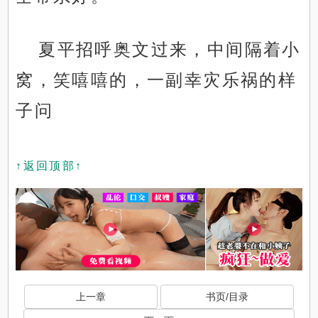
夏平招呼奥文过来，中间隔着小
窝，笑嘻嘻的，一副幸灾乐祸的样
子问
↑返回顶部↑
上一章
书页/目录