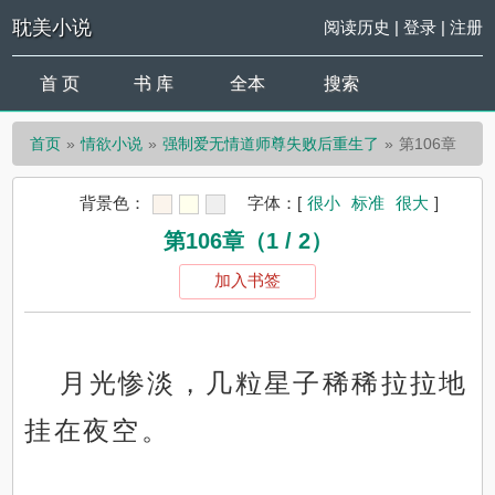
耽美小说
阅读历史
|
登录
|
注册
首 页
书 库
全本
搜索
首页
情欲小说
强制爱无情道师尊失败后重生了
第106章
背景色：
字体：
[
很小
标准
很大
]
第106章（1 / 2）
加入书签
月光惨淡，几粒星子稀稀拉拉地
挂在夜空。