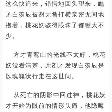
这么快追来，错愕地回头望来，瞧
见白羡辰被谢无咎打横亲密无间地
抱着，桃花妖骇得眼珠子都瞪大不
少。
方才青鸾山的光线不太好，桃花
妖没看清楚，此刻才发现白羡辰是
以魂魄状行走在这世间。
从死亡的阴影中回过神，桃花妖
才开始为眼前的情形头痛，他隐晦