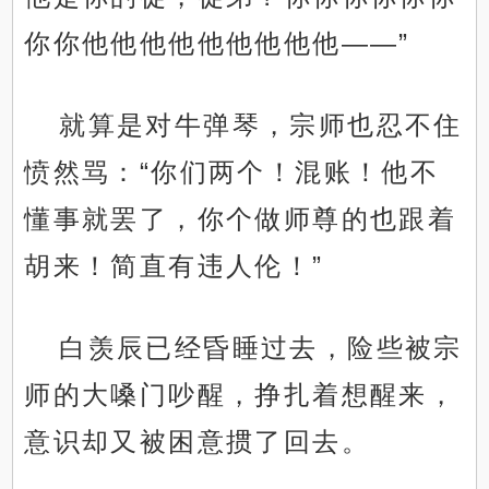
你你他他他他他他他他他——”
就算是对牛弹琴，宗师也忍不住
愤然骂：“你们两个！混账！他不
懂事就罢了，你个做师尊的也跟着
胡来！简直有违人伦！”
白羡辰已经昏睡过去，险些被宗
师的大嗓门吵醒，挣扎着想醒来，
意识却又被困意掼了回去。