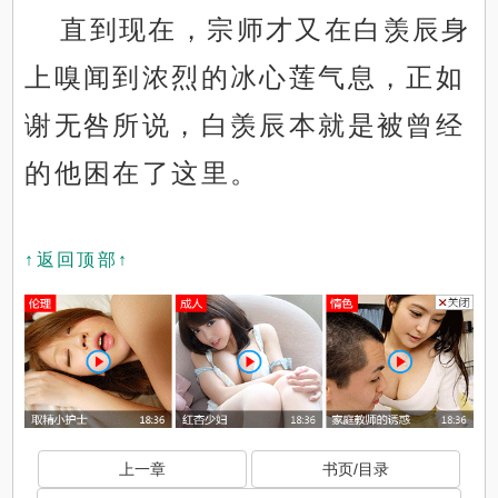
直到现在，宗师才又在白羡辰身
上嗅闻到浓烈的冰心莲气息，正如
谢无咎所说，白羡辰本就是被曾经
的他困在了这里。
↑返回顶部↑
上一章
书页/目录