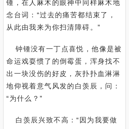
锺，在人麻木的眼神中同样麻木地
念台词：“过去的痛苦都结束了，
从此由我来为你扫清障碍。”
钟锺没有一丁点喜悦，他像是被
命运戏耍惯了的倒霉蛋，浑身找不
出一块没伤的好皮，灰扑扑血淋淋
地仰视着意气风发的白羡辰，问：
“为什么？”
白羡辰兴致不高：“因为我要做