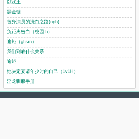
以寇王
黑金链
替身演员的洗白之路(nph)
负距离告白（校园 h）
逾矩（gl sm）
我们到底什么关系
逾矩
她决定宴请年少时的自己（1v1H）
淫龙驯服手册