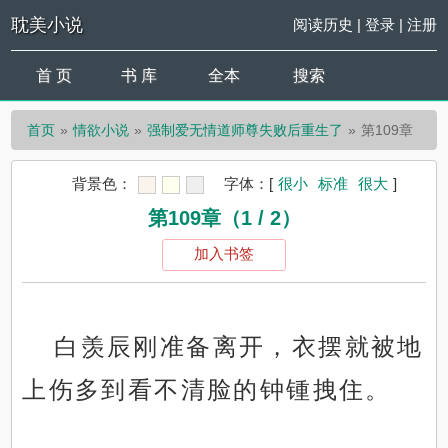
耽美小说
阅读历史
|
登录
|
注册
首 页
书 库
全本
搜索
首页
情欲小说
强制爱无情道师尊失败后重生了
第109章
背景色：
字体：
[
很小
标准
很大
]
第109章（1 / 2）
加入书签
白羡辰刚准备离开，衣摆就被地
上伤多到看不清脸的钟锺拽住。