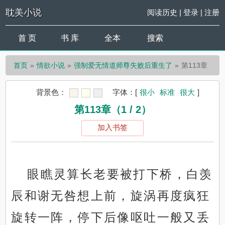
耽美小说
阅读历史
|
登录
|
注册
首 页
书 库
全本
搜索
首页
情欲小说
强制爱无情道师尊失败后重生了
第113章
背景色：
字体：
[
很小
标准
很大
]
第113章（1 / 2）
加入书签
眼瞧灵算长老要被打下桥，白羡
辰和谢无咎想上前，旋涡再度疯狂
旋转一阵，停下后像呕吐一般又丢