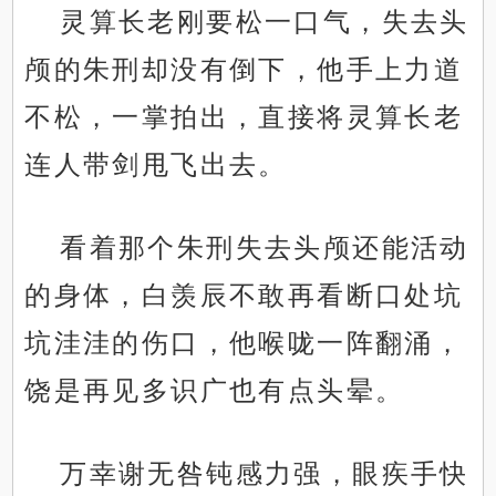
灵算长老刚要松一口气，失去头
颅的朱刑却没有倒下，他手上力道
不松，一掌拍出，直接将灵算长老
连人带剑甩飞出去。
看着那个朱刑失去头颅还能活动
的身体，白羡辰不敢再看断口处坑
坑洼洼的伤口，他喉咙一阵翻涌，
饶是再见多识广也有点头晕。
万幸谢无咎钝感力强，眼疾手快