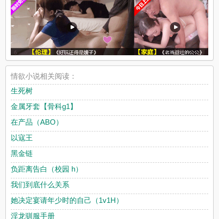
情欲小说相关阅读：
生死树
金属牙套【骨科g1】
在产品（ABO）
以寇王
黑金链
负距离告白（校园 h）
我们到底什么关系
她决定宴请年少时的自己（1v1H）
淫龙驯服手册