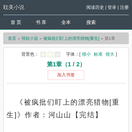
耽美小说
阅读历史
|
登录
|
注册
首 页
书 库
全本
搜索
首页
情欲小说
被疯批们盯上的漂亮猎物[重生]
第1章
背景色：
字体：
[
很小
标准
很大
]
第1章（1 / 2）
加入书签
《被疯批们盯上的漂亮猎物[重
生]》作者：河山山【完结】