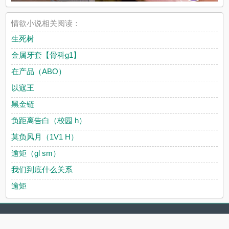
情欲小说相关阅读：
生死树
金属牙套【骨科g1】
在产品（ABO）
以寇王
黑金链
负距离告白（校园 h）
莫负风月（1V1 H）
逾矩（gl sm）
我们到底什么关系
逾矩