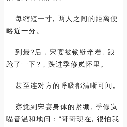
每缩短一寸, 两人之间的距离便
略近一分。
到最?后，宋宴被锁链牵着, 踉
跄了一下?，跌进季修岚怀里。
甚至连对方的呼吸都清晰可闻。
察觉到宋宴身体的紧绷, 季修岚
嗓音温和地问：“哥哥现在, 很怕我