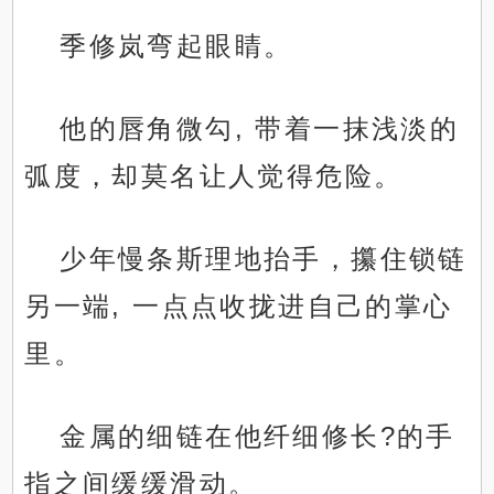
季修岚弯起眼睛。
他的唇角微勾, 带着一抹浅淡的
弧度，却莫名让人觉得危险。
少年慢条斯理地抬手，攥住锁链
另一端, 一点点收拢进自己的掌心
里。
金属的细链在他纤细修长?的手
指之间缓缓滑动。