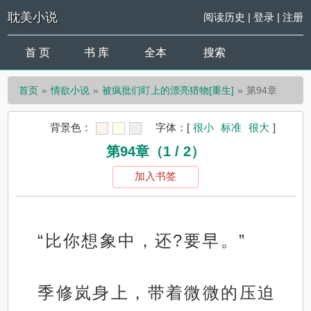
耽美小说
阅读历史
|
登录
|
注册
首 页
书 库
全本
搜索
首页
情欲小说
被疯批们盯上的漂亮猎物[重生]
第94章
背景色：
字体：
[
很小
标准
很大
]
第94章（1 / 2）
加入书签
“比你想象中，还?要早。”
季修岚身上，带着微微的压迫