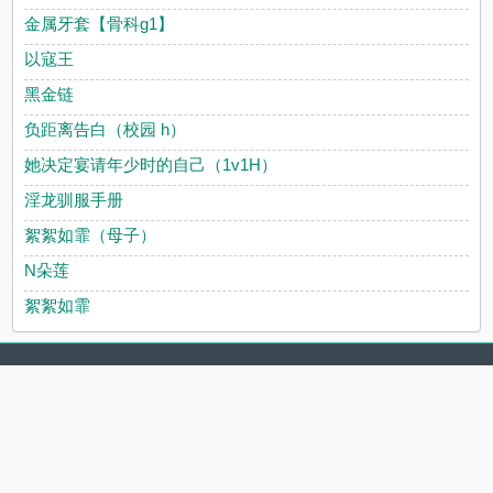
金属牙套【骨科g1】
以寇王
黑金链
负距离告白（校园 h）
她决定宴请年少时的自己（1v1H）
淫龙驯服手册
絮絮如霏（母子）
N朵莲
絮絮如霏