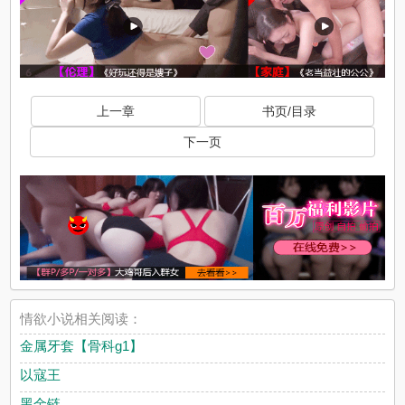
上一章
书页/目录
下一页
情欲小说相关阅读：
金属牙套【骨科g1】
以寇王
黑金链