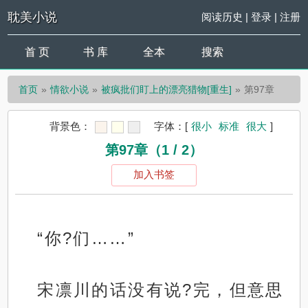
耽美小说
阅读历史
|
登录
|
注册
首 页
书 库
全本
搜索
首页
情欲小说
被疯批们盯上的漂亮猎物[重生]
第97章
背景色：
字体：
[
很小
标准
很大
]
第97章（1 / 2）
加入书签
“你?们……”
宋凛川的话没有说?完，但意思