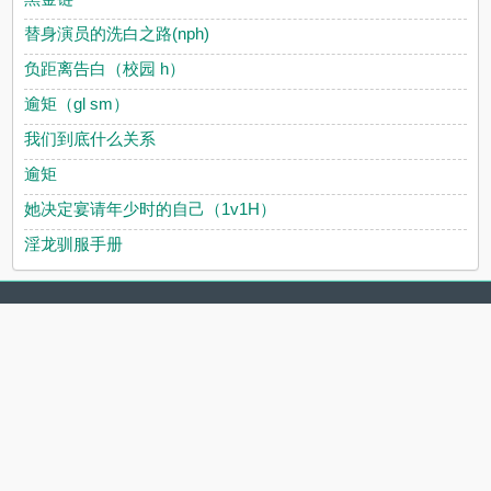
替身演员的洗白之路(nph)
负距离告白（校园 h）
逾矩（gl sm）
我们到底什么关系
逾矩
她决定宴请年少时的自己（1v1H）
淫龙驯服手册