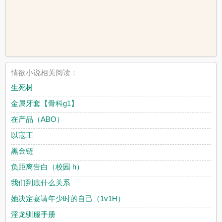
情欲小说相关阅读：
生死树
金属牙套【骨科g1】
在产品（ABO）
以寇王
黑金链
负距离告白（校园 h）
我们到底什么关系
她决定宴请年少时的自己（1v1H）
淫龙驯服手册