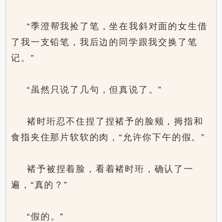
“季澄帮我捡了笔，坐在我斜对面的女生借
了我一支铅笔，我后边的同学跟我交换了笔
记。”
“虽然只说了几句，但真说了。”
褚时珩忍不住捏了捏褚予的脸颊，拇指和
食指夹住那片软软的肉，“允许你下午的假。”
褚予被捏着脸，看着褚时珩，确认了一
遍，“真的？”
“假的。”