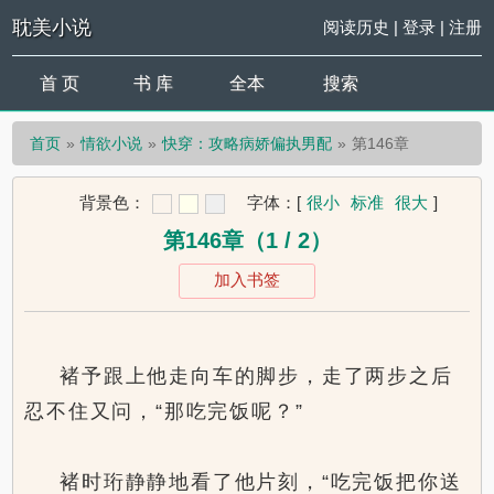
耽美小说
阅读历史
|
登录
|
注册
首 页
书 库
全本
搜索
首页
情欲小说
快穿：攻略病娇偏执男配
第146章
背景色：
字体：
[
很小
标准
很大
]
第146章（1 / 2）
加入书签
褚予跟上他走向车的脚步，走了两步之后
忍不住又问，“那吃完饭呢？”
褚时珩静静地看了他片刻，“吃完饭把你送