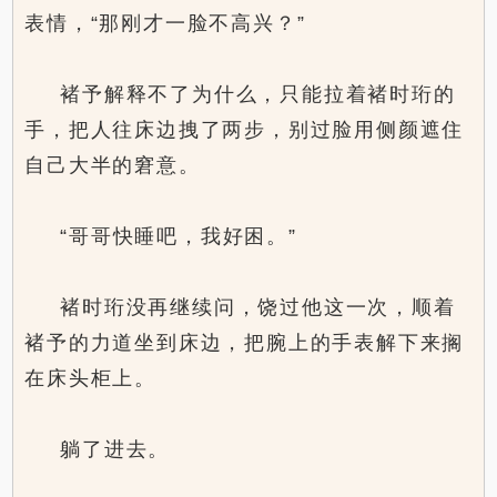
表情，“那刚才一脸不高兴？”
褚予解释不了为什么，只能拉着褚时珩的
手，把人往床边拽了两步，别过脸用侧颜遮住
自己大半的窘意。
“哥哥快睡吧，我好困。”
褚时珩没再继续问，饶过他这一次，顺着
褚予的力道坐到床边，把腕上的手表解下来搁
在床头柜上。
躺了进去。