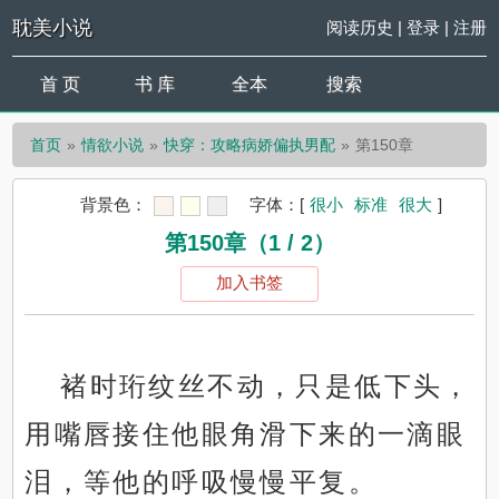
耽美小说
阅读历史
|
登录
|
注册
首 页
书 库
全本
搜索
首页
情欲小说
快穿：攻略病娇偏执男配
第150章
背景色：
字体：
[
很小
标准
很大
]
第150章（1 / 2）
加入书签
褚时珩纹丝不动，只是低下头，
用嘴唇接住他眼角滑下来的一滴眼
泪，等他的呼吸慢慢平复。