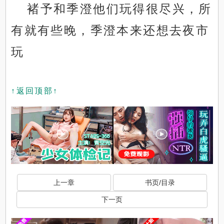
褚予和季澄他们玩得很尽兴，所
有就有些晚，季澄本来还想去夜市
玩
↑返回顶部↑
上一章
书页/目录
下一页