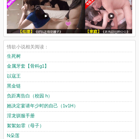
情欲小说相关阅读：
生死树
金属牙套【骨科g1】
以寇王
黑金链
负距离告白（校园 h）
她决定宴请年少时的自己（1v1H）
淫龙驯服手册
絮絮如霏（母子）
N朵莲