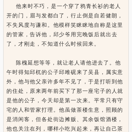
他来时不巧，是一个穿了鸦青长衫的老人
开的门，眉与发都白了，行止倒是自若健朗，
不失风度与谦和。他模样笑眯眯地自称是这里
的管家，告诉他，邱少爷用完晚饭后就出去
了，才刚走，不知道什么时候回来。
陈槐延想等等，就让老人请他进去了。他
午时得知邱杌的公子邱雎砚来了吴县，属实意
外，他与他父亲许多年不见了，于是打听到他
的住处，原来两年前买下了那一座宅子的人就
是他的公子，今天却是第一次来。平常只有守
宅的人和管家打理。他虽做茶楼生意，照顾的
是消闲客，但各处街边摊贩、其余饭馆酒楼，
他也关注在列，哪样小吃兴起来，再让自己茶