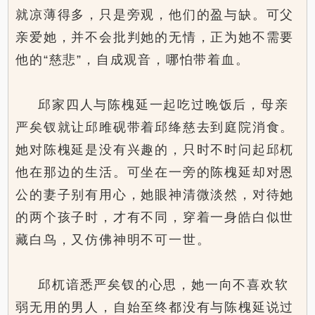
就凉薄得多，只是旁观，他们的盈与缺。可父
亲爱她，并不会批判她的无情，正为她不需要
他的“慈悲”，自成观音，哪怕带着血。
邱家四人与陈槐延一起吃过晚饭后，母亲
严矣钗就让邱雎砚带着邱绛慈去到庭院消食。
她对陈槐延是没有兴趣的，只时不时问起邱杌
他在那边的生活。可坐在一旁的陈槐延却对恩
公的妻子别有用心，她眼神清微淡然，对待她
的两个孩子时，才有不同，穿着一身皓白似世
藏白鸟，又仿佛神明不可一世。
邱杌谙悉严矣钗的心思，她一向不喜欢软
弱无用的男人，自始至终都没有与陈槐延说过