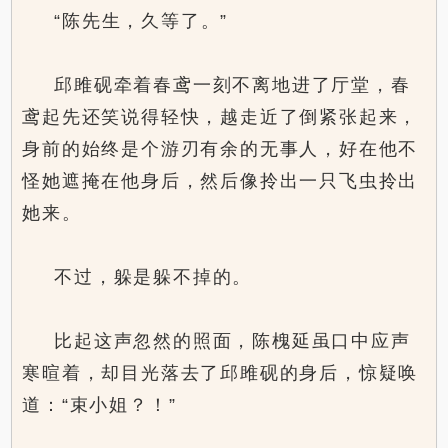
“陈先生，久等了。”
邱雎砚牵着春鸢一刻不离地进了厅堂，春
鸢起先还笑说得轻快，越走近了倒紧张起来，
身前的始终是个游刃有余的无事人，好在他不
怪她遮掩在他身后，然后像拎出一只飞虫拎出
她来。
不过，躲是躲不掉的。
比起这声忽然的照面，陈槐延虽口中应声
寒暄着，却目光落去了邱雎砚的身后，惊疑唤
道：“束小姐？！”