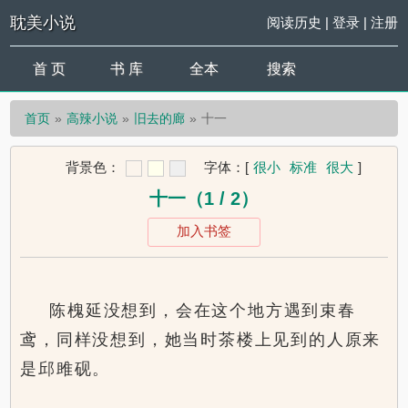
耽美小说
阅读历史
|
登录
|
注册
首 页
书 库
全本
搜索
首页
高辣小说
旧去的廊
十一
背景色：
字体：
[
很小
标准
很大
]
十一（1 / 2）
加入书签
陈槐延没想到，会在这个地方遇到束春
鸢，同样没想到，她当时茶楼上见到的人原来
是邱雎砚。