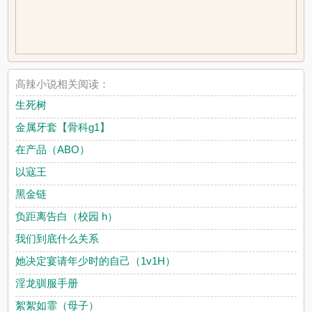
高辣小说相关阅读：
生死树
金属牙套【骨科g1】
在产品（ABO）
以寇王
黑金链
负距离告白（校园 h）
我们到底什么关系
她决定宴请年少时的自己（1v1H）
淫龙驯服手册
絮絮如霏（母子）