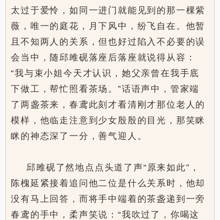
太过于爱怜，如同一进门就能见到的那一棵紫
薇，唯一的庭花，月下风中，纷飞自在。他暂
且不知两人的关系，但也好过陷入不必要的误
会当中，随邱雎砚落座后落座就说得从容：
“我与束小姐今天才认识，她父亲曾在我手底
下做工，帮忙照看茶场。”话语声中，管家端
了两盏茶来，春鸢此刻才看清刚才那位老人的
模样，他临走注意到少女殷殷的目光，那笑眯
眯的神态深了一分，善气迎人。
邱雎砚了然地点点头道了声“原来如此”，
.
陈槐延紧接着追问他二位是什么关系时，他却
没有马上回答，而将手中端着的茶盏递到一旁
春鸢的手中，柔声笑说：“我吹过了，你喝这