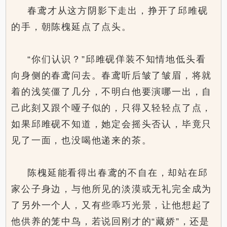
春鸢才从这方阴影下走出，挣开了邱雎砚
的手，朝陈槐延点了点头。
“你们认识？”邱雎砚佯装不知情地低头看
向身侧的春鸢问去。春鸢听后皱了皱眉，将就
着的浅笑僵了几分，不明白他要演哪一出，自
己此刻又跟个哑子似的，只得又轻轻点了点，
如果邱雎砚不知道，她定会摇头否认，毕竟只
见了一面，也没喝他递来的茶。
陈槐延能看得出春鸢的不自在，却站在邱
家公子身边，与他所见的淡漠或无礼完全成为
了另外一个人，又有些乖巧光景，让他想起了
他供养的笼中鸟，若说回刚才的“藏娇”，还是