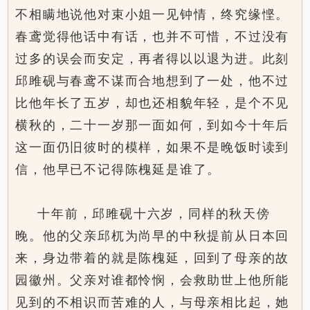
不相瞒地说他对束小姐一见钟情，终究缘悭。
春鸢觉得他话中有话，也并不可惜，不过没有
过多的误会而安定，再者得以以退为进。此刻
邱雎砚与春鸢不谋而合地想到了一处，他不过
比他年长了五岁，却也还相貌年轻，是个不见
横秋的，二十一岁那一面如何，到如今十年后
这一面仍旧彼时的模样，如果不是晚饭时读到
信，他早已不记得陈槐延是谁了。
十年前，邱雎砚十六岁，同样的秋天傍
晚。他的父亲邱杌为尚早的中秋提前从日本回
来，身边带着的就是陈槐延，回到了母亲的故
园徽州。父亲对谁都怜悯，会救助世上他所能
见到的不相识而苦难的人，与母亲相比起，她