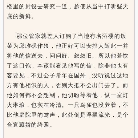
楼里的厨役去研究一道，趁便从当中打听些天
底的新鲜。
那位管家就差人订购了当地有名酒楼的饭
菜为邱雎砚作飧，他正好可以安排人随此一并
将他的信送去，问问好、叙叙旧。所以他若饮
了这口饱，本该能看见他写的信，除非他也有
客要见，不过公子常年在国外，没听说过这地
方有他相识的人，否则大抵不会出门去了。而
他如何都不会想到，他切盼等着他，纵一室灯
火琳琅，也实在冷清。一只鸟雀也没养着，不
比他庭院里的莺声，此处倒是浮翠流光，是个
合宜藏娇的绮园。