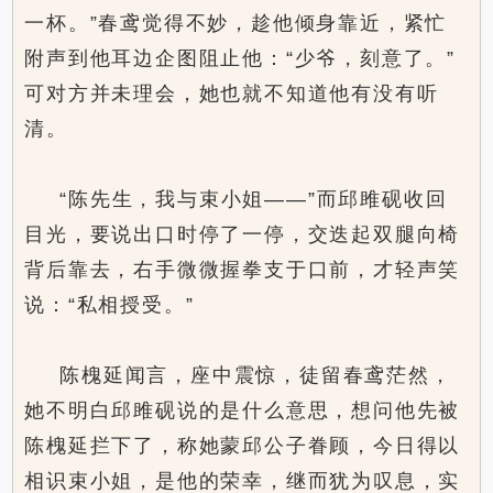
一杯。”春鸢觉得不妙，趁他倾身靠近，紧忙
附声到他耳边企图阻止他：“少爷，刻意了。”
可对方并未理会，她也就不知道他有没有听
清。
“陈先生，我与束小姐——”而邱雎砚收回
目光，要说出口时停了一停，交迭起双腿向椅
背后靠去，右手微微握拳支于口前，才轻声笑
说：“私相授受。”
陈槐延闻言，座中震惊，徒留春鸢茫然，
她不明白邱雎砚说的是什么意思，想问他先被
陈槐延拦下了，称她蒙邱公子眷顾，今日得以
相识束小姐，是他的荣幸，继而犹为叹息，实