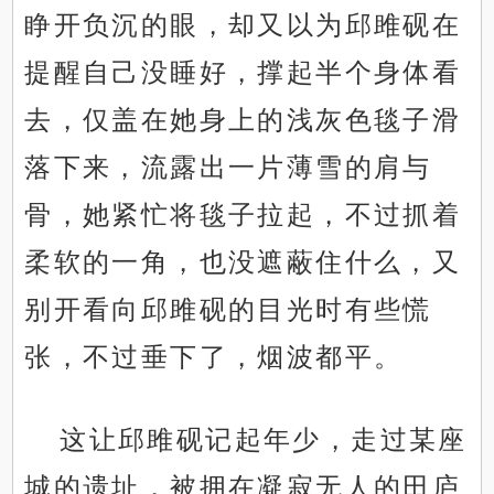
睁开负沉的眼，却又以为邱雎砚在
提醒自己没睡好，撑起半个身体看
去，仅盖在她身上的浅灰色毯子滑
落下来，流露出一片薄雪的肩与
骨，她紧忙将毯子拉起，不过抓着
柔软的一角，也没遮蔽住什么，又
别开看向邱雎砚的目光时有些慌
张，不过垂下了，烟波都平。
这让邱雎砚记起年少，走过某座
城的遗址，被拥在凝寂无人的田庐