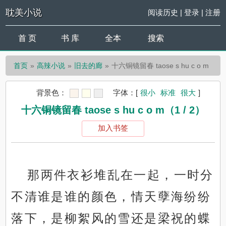
耽美小说
阅读历史
|
登录
|
注册
首 页
书 库
全本
搜索
首页
高辣小说
旧去的廊
十六铜镜留春 taose s hu c o m
背景色：
字体：
[
很小
标准
很大
]
十六铜镜留春 taose s hu c o m（1 / 2）
加入书签
那两件衣衫堆乱在一起，一时分
不清谁是谁的颜色，情天孽海纷纷
落下，是柳絮风的雪还是梁祝的蝶