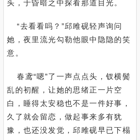
头，于昏暗之中探看那道目光。
“去看看吗？”邱雎砚轻声询问
她，夜里流光勾勒他眼中隐隐的笑
意。
春鸢“嗯”了一声点点头，钗横鬓
乱的初醒，让她的思绪正一片空
白，睡得太安稳也不是一件好事，
久了就会留恋，做起事来多有犹
豫，也还没发觉，邱雎砚早已下榻