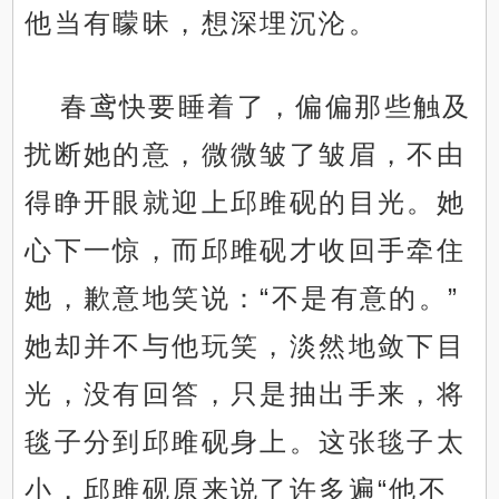
他当有矇昧，想深埋沉沦。
春鸢快要睡着了，偏偏那些触及
扰断她的意，微微皱了皱眉，不由
得睁开眼就迎上邱雎砚的目光。她
心下一惊，而邱雎砚才收回手牵住
她，歉意地笑说：“不是有意的。”
她却并不与他玩笑，淡然地敛下目
光，没有回答，只是抽出手来，将
毯子分到邱雎砚身上。这张毯子太
小，邱雎砚原来说了许多遍“他不