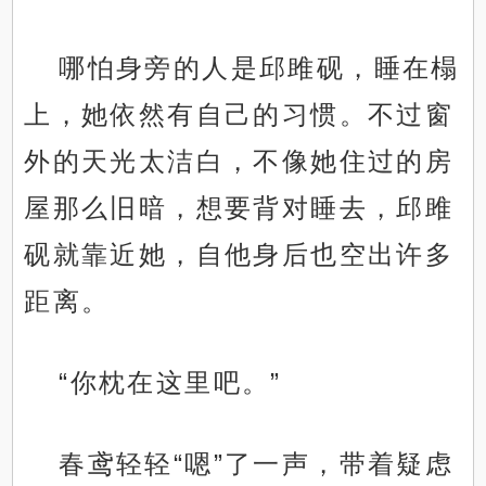
哪怕身旁的人是邱雎砚，睡在榻
上，她依然有自己的习惯。不过窗
外的天光太洁白，不像她住过的房
屋那么旧暗，想要背对睡去，邱雎
砚就靠近她，自他身后也空出许多
距离。
“你枕在这里吧。”
春鸢轻轻“嗯”了一声，带着疑虑