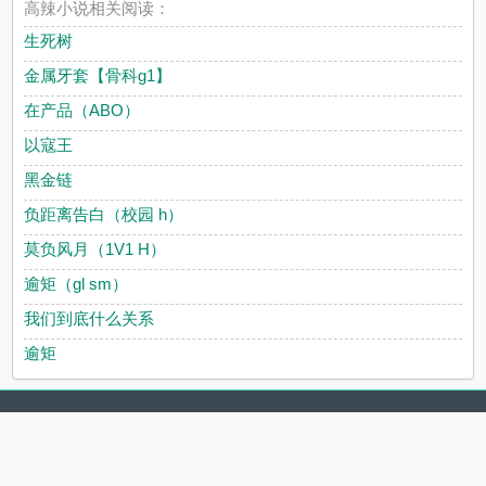
高辣小说相关阅读：
生死树
金属牙套【骨科g1】
在产品（ABO）
以寇王
黑金链
负距离告白（校园 h）
莫负风月（1V1 H）
逾矩（gl sm）
我们到底什么关系
逾矩