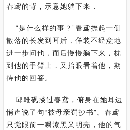
春鸢的背，示意她躺下来，
“是什么样的事？”春鸢撩起一侧
散落的长发到耳后，佯装不经意地
进一步问他，而后慢慢躺下来，枕
到他的手臂上，又抬眼看着他，期
待他的回答。
邱雎砚搂过春鸢，俯身在她耳边
悄声说了句“被母亲罚抄书”。春鸢
只觉眼前一瞬漆黑又明亮，他的气