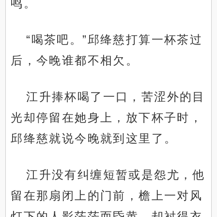
鸣。
“喝茶吧。”邱绛慈打算一杯茶过
后，今晚谁都不相欠。
江升捧杯喝了一口，苦涩外的目
光却停留在她身上，放下杯子时，
邱绛慈就说今晚就到这里了。
江升没有纠缠短暂或是怨尤，他
留在那扇闭上的门前，檐上一对风
灯下的人影茫茫而昏黄，却衬得衣