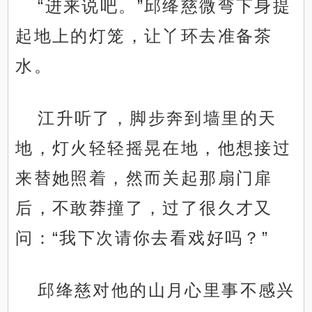
“进来说吧。”邱绛慈微弯下身提
起地上的灯笼，让丫环去准备茶
水。
江升听了，脚步奔到墙里的天
地，灯火轻轻摇晃在地，他想接过
来替她照着，然而关起那扇门扉
后，不敢莽撞了，过了很久才又
问：“我下次请你去看戏好吗？”
邱绛慈对他的山月心里事不感兴