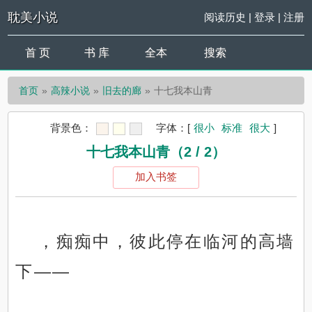
耽美小说
阅读历史
|
登录
|
注册
首 页
书 库
全本
搜索
首页
高辣小说
旧去的廊
十七我本山青
背景色：
字体：
[
很小
标准
很大
]
十七我本山青（2 / 2）
加入书签
，痴痴中，彼此停在临河的高墙
下——