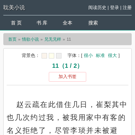
耽美小说
阅读历史
|
登录
|
注册
首 页
书 库
全本
搜索
首页
情欲小说
兄无兄样
11
背景色：
字体：
[
很小
标准
很大
]
11（1 / 2）
加入书签
赵云疏在此借住几日，崔梨其中
也几次约过我，被我用家中有客的
名义拒绝了，尽管李琰并未被避