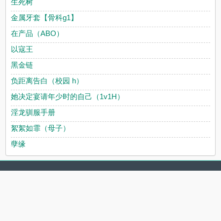
生死树
金属牙套【骨科g1】
在产品（ABO）
以寇王
黑金链
负距离告白（校园 h）
她决定宴请年少时的自己（1v1H）
淫龙驯服手册
絮絮如霏（母子）
孽缘