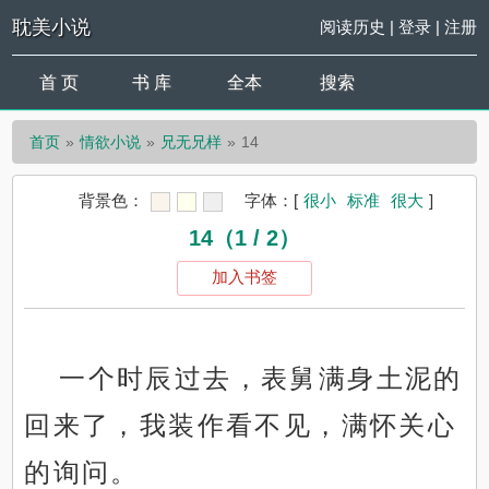
耽美小说
阅读历史
|
登录
|
注册
首 页
书 库
全本
搜索
首页
情欲小说
兄无兄样
14
背景色：
字体：
[
很小
标准
很大
]
14（1 / 2）
加入书签
一个时辰过去，表舅满身土泥的
回来了，我装作看不见，满怀关心
的询问。