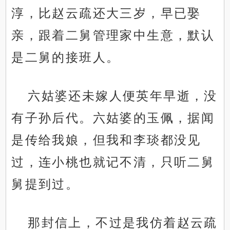
淳，比赵云疏还大三岁，早已娶
亲，跟着二舅管理家中生意，默认
是二舅的接班人。
六姑婆还未嫁人便英年早逝，没
有子孙后代。六姑婆的玉佩，据闻
是传给我娘，但我和李琰都没见
过，连小桃也就记不清，只听二舅
舅提到过。
那封信上，不过是我仿着赵云疏