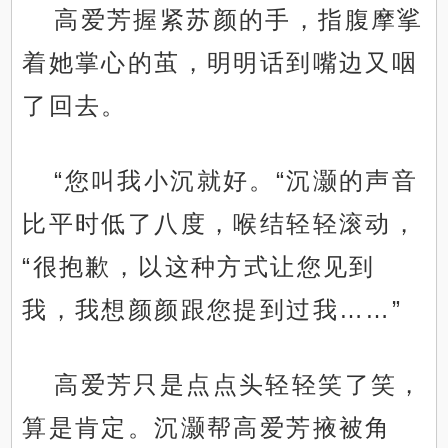
高爱芳握紧苏颜的手，指腹摩挲
着她掌心的茧，明明话到嘴边又咽
了回去。
“您叫我小沉就好。“沉灏的声音
比平时低了八度，喉结轻轻滚动，
“很抱歉，以这种方式让您见到
我，我想颜颜跟您提到过我……”
高爱芳只是点点头轻轻笑了笑，
算是肯定。沉灏帮高爱芳掖被角