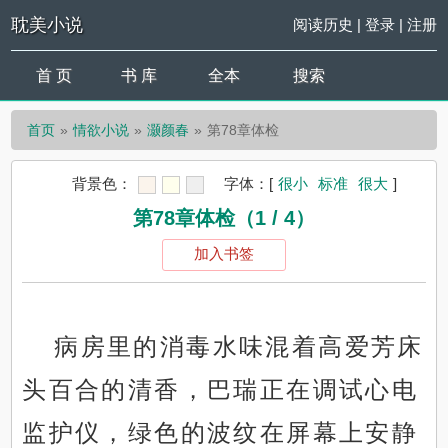
耽美小说
阅读历史
|
登录
|
注册
首 页
书 库
全本
搜索
首页
情欲小说
灏颜春
第78章体检
背景色：
字体：
[
很小
标准
很大
]
第78章体检（1 / 4）
加入书签
病房里的消毒水味混着高爱芳床
头百合的清香，巴瑞正在调试心电
监护仪，绿色的波纹在屏幕上安静