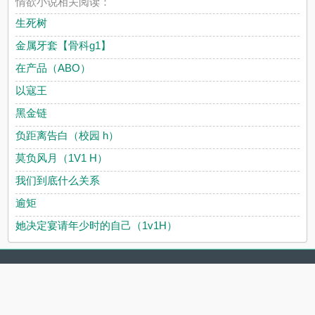
情欲小说相关阅读：
生死树
金属牙套【骨科g1】
在产品（ABO）
以寇王
黑金链
负距离告白（校园 h）
莫负风月（1V1 H）
我们到底什么关系
逾矩
她决定宴请年少时的自己（1v1H）