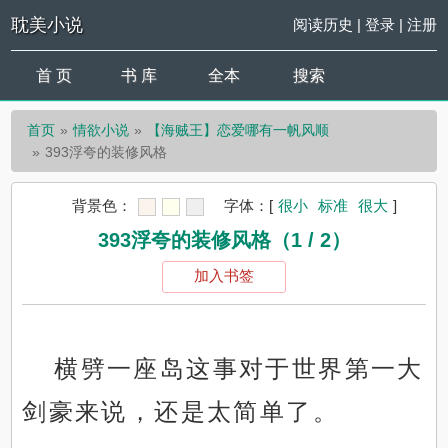
耽美小说
阅读历史
|
登录
|
注册
首 页
书 库
全本
搜索
首页
情欲小说
【海贼王】恋爱哪有一帆风顺
393浮夸的装修风格
背景色：
字体：
[
很小
标准
很大
]
393浮夸的装修风格（1 / 2）
加入书签
横劈一座岛这事对于世界第一大
剑豪来说，还是太简单了。