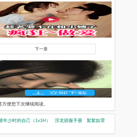
下一章
入书签方便您下次继续阅读。
请年少时的自己（1v1H）
淫龙驯服手册
絮絮如霏