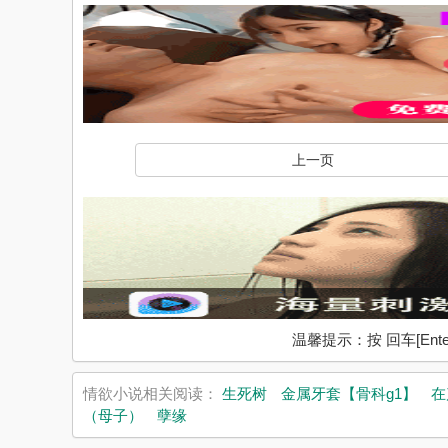
上一页
温馨提示：按 回车[En
情欲小说相关阅读：
生死树
金属牙套【骨科g1】
在
（母子）
孽缘