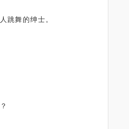
人跳舞的绅士。
？