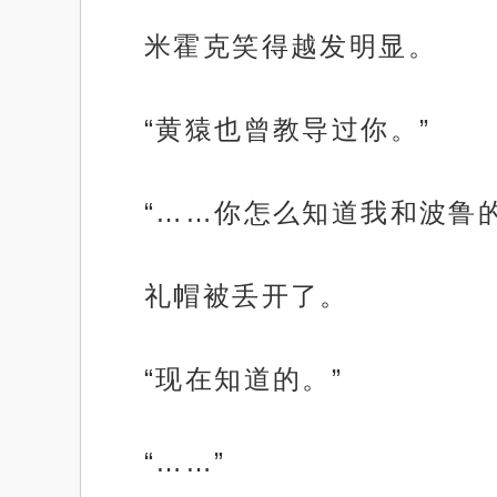
米霍克笑得越发明显。
“黄猿也曾教导过你。”
“……你怎么知道我和波鲁的
礼帽被丢开了。
“现在知道的。”
“……”