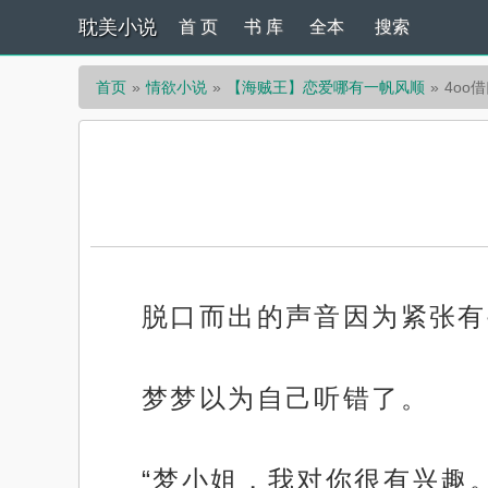
耽美小说
首 页
书 库
全本
搜索
首页
情欲小说
【海贼王】恋爱哪有一帆风顺
4oo
脱口而出的声音因为紧张有
梦梦以为自己听错了。
“梦小姐，我对你很有兴趣。