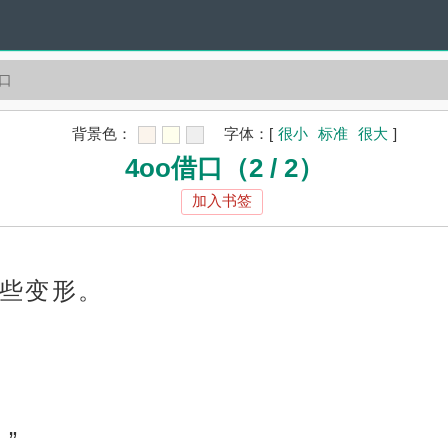
借口
背景色：
字体：
[
很小
标准
很大
]
4oo借口（2 / 2）
加入书签
些变形。
”