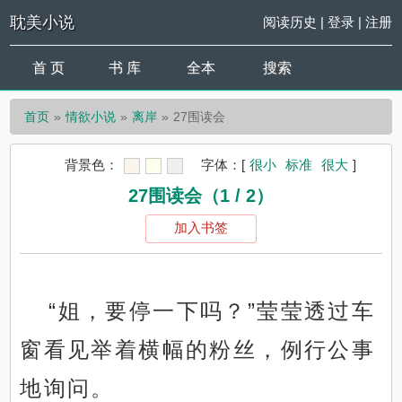
耽美小说
阅读历史
|
登录
|
注册
首 页
书 库
全本
搜索
首页
情欲小说
离岸
27围读会
背景色：
字体：
[
很小
标准
很大
]
27围读会（1 / 2）
加入书签
“姐，要停一下吗？”莹莹透过车
窗看见举着横幅的粉丝，例行公事
地询问。