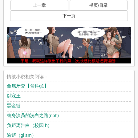
上一章
书页/目录
下一页
情欲小说相关阅读：
金属牙套【骨科g1】
以寇王
黑金链
替身演员的洗白之路(nph)
负距离告白（校园 h）
逾矩（gl sm）