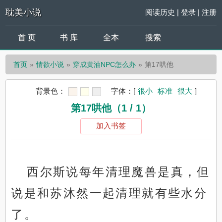
耽美小说
阅读历史
|
登录
|
注册
首 页
书 库
全本
搜索
首页
情欲小说
穿成黄油NPC怎么办
第17哄他
背景色：
字体：
[
很小
标准
很大
]
第17哄他（1 / 1）
加入书签
西尔斯说每年清理魔兽是真，但
说是和苏沐然一起清理就有些水分
了。