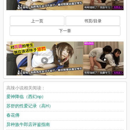
上一页
书页/目录
下一章
高辣小说相关阅读：
爱神降临（西幻np）
苏舒的性爱记录（高H）
春花傳
异种族牛郎店评鉴指南