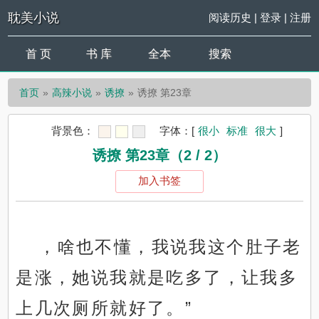
耽美小说
阅读历史
|
登录
|
注册
首 页
书 库
全本
搜索
首页
高辣小说
诱撩
诱撩 第23章
背景色：
字体：
[
很小
标准
很大
]
诱撩 第23章（2 / 2）
加入书签
，啥也不懂，我说我这个肚子老
是涨，她说我就是吃多了，让我多
上几次厕所就好了。”