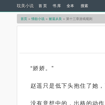
耽美小说
首 页
书 库
全本
搜索
首页
情欲小说
被逼从良
第十三章游戏规则
“娇娇。”
赵遥只是低下头抱住了她，
没有意想中的，出格的动作