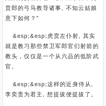
贲郎的弓马教导诸事, 不知云姑娘
意下如何？”
&esp;&esp;虎贲左仆射, 其实
就是教习那些禁卫军郎官们射箭的
教头，仅仅是一个从六品的低阶武
官。
&esp;&esp;这样的近身侍从,
李奕贵为君主, 想提拔便提拔了。