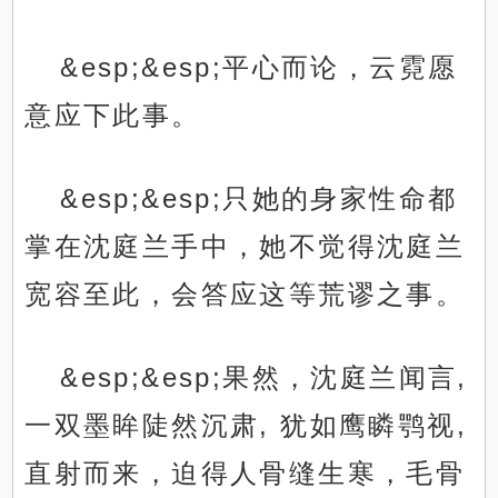
&esp;&esp;平心而论，云霓愿
意应下此事。
&esp;&esp;只她的身家性命都
掌在沈庭兰手中，她不觉得沈庭兰
宽容至此，会答应这等荒谬之事。
&esp;&esp;果然，沈庭兰闻言,
一双墨眸陡然沉肃, 犹如鹰瞵鹗视,
直射而来，迫得人骨缝生寒，毛骨