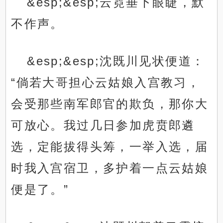
&esp;&esp;云霓垂下眼睫，默
不作声。
&esp;&esp;沈既川见状便道：
“倘若大哥担心云姑娘入宫教习，
会受那些南军郎官的欺负，那你大
可放心。我过几日参加虎贲郎遴
选，定能拔得头筹，一举入选，届
时我入宫宿卫，多护着一点云姑娘
便是了。”