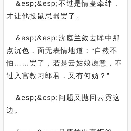
&esp;&esp;不过是情蛊牵绊，
才让他投鼠忌器罢了。
&esp;&esp;沈庭兰敛去眸中那
点沉色，面无表情地道：“自然不
怕……罢了，若是云姑娘愿意，不
过入宫教习郎君，又有何妨？”
&esp;&esp;问题又抛回云霓这
边。