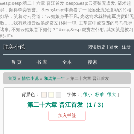
&esp;&esp;第二十六章 晋江首发 &esp;&esp;云霓弦无虚发, 箭术超
群，颇得李奕赞誉。 &esp;&esp;李奕看了一眼远处流光溢彩的竹楼
灯塔，笑着对云霓道：“云姑娘身手不凡, 光这箭术就胜南军虎贲郎无
数……我有意授云姑娘虎贲左仆射一职, 主掌宫中虎贲郎的弓马教导
诸事, 不知云姑娘意下如何？” &esp;&esp;虎贲左仆射, 其实就是教习
那些">
耽美小说
阅读历史
|
登录
|
注册
首 页
书 库
全本
搜索
首页
情欲小说
和离第一年
第二十六章 晋江首发
背景色：
字体：
[
很小
标准
很大
]
第二十六章 晋江首发（1 / 3）
加入书签