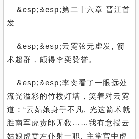
&esp;&esp;第二十六章 晋江首
发
&esp;&esp;云霓弦无虚发, 箭
术超群，颇得李奕赞誉。
&esp;&esp;李奕看了一眼远处
流光溢彩的竹楼灯塔，笑着对云霓
道：“云姑娘身手不凡, 光这箭术就
胜南军虎贲郎无数……我有意授云
姑娘虎贲左仆射一职, 主掌宫中虎