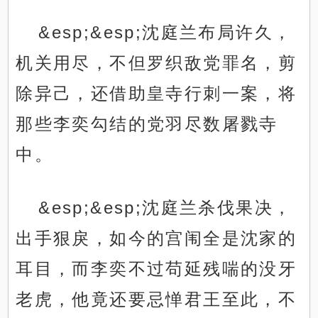
&esp;&esp;沈庭兰布局许久，
机关用尽，不但罗织敌党罪名，剪
除异己，还借助皇寺行刺一案，将
那些李奕勾结的党羽尽数屠戮寺
中。
&esp;&esp;沈庭兰杀伐果决，
出手狠戾，如今的宫闱全是沈家的
耳目，而李奕不过苟延残喘的没牙
老虎，他竟还要忌惮君王至此，不