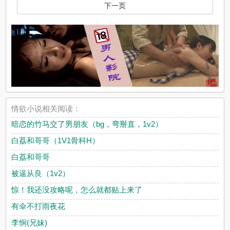
下一页
情欲小说相关阅读：
暗恋的竹马交了男朋友（bg，弯掰直，1v2）
白荔和哥哥（1V1骨科H）
白荔和哥哥
被逼从良（1v2）
惊！我还没攻略呢，怎么就都贴上来了
有伞不打雨夜花
李悯(兄妹)