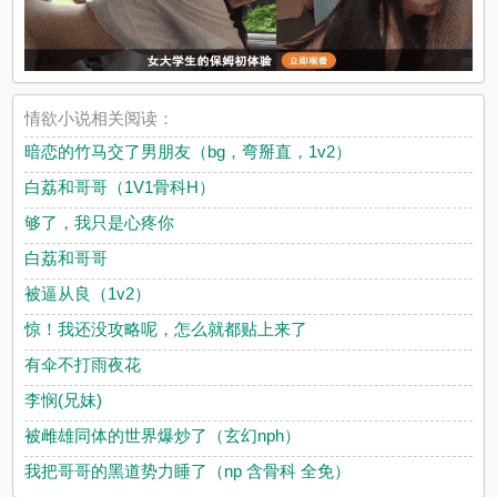
情欲小说相关阅读：
暗恋的竹马交了男朋友（bg，弯掰直，1v2）
白荔和哥哥（1V1骨科H）
够了，我只是心疼你
白荔和哥哥
被逼从良（1v2）
惊！我还没攻略呢，怎么就都贴上来了
有伞不打雨夜花
李悯(兄妹)
被雌雄同体的世界爆炒了（玄幻nph）
我把哥哥的黑道势力睡了（np 含骨科 全免）