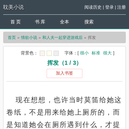
耽美小说
阅读历史
|
登录
|
注册
首 页
书 库
全本
搜索
首页
情欲小说
和人夫一起穿进游戏后
挥发
背景色：
字体：
[
很小
标准
很大
]
挥发（1 / 3）
加入书签
现在想想，也许当时莫笛给她这
卷纸，不是用来给她上厕所的，而
是知道她会在厕所遇到什么，才提