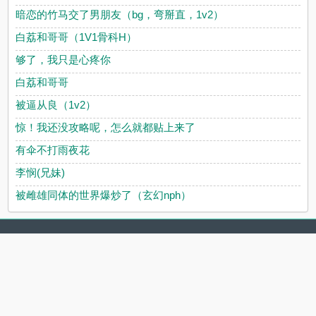
暗恋的竹马交了男朋友（bg，弯掰直，1v2）
白荔和哥哥（1V1骨科H）
够了，我只是心疼你
白荔和哥哥
被逼从良（1v2）
惊！我还没攻略呢，怎么就都贴上来了
有伞不打雨夜花
李悯(兄妹)
被雌雄同体的世界爆炒了（玄幻nph）