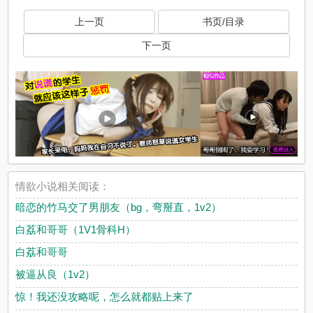
上一页
书页/目录
下一页
情欲小说相关阅读：
暗恋的竹马交了男朋友（bg，弯掰直，1v2）
白荔和哥哥（1V1骨科H）
白荔和哥哥
被逼从良（1v2）
惊！我还没攻略呢，怎么就都贴上来了