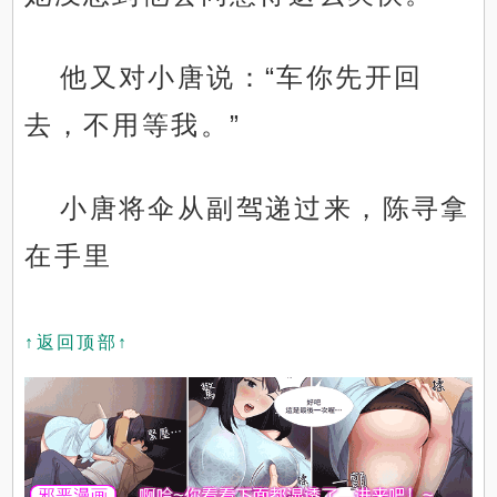
他又对小唐说：“车你先开回
去，不用等我。”
小唐将伞从副驾递过来，陈寻拿
在手里
↑返回顶部↑