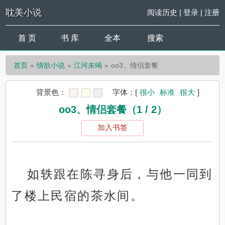
耽美小说
阅读历史
|
登录
|
注册
首 页
书 库
全本
搜索
首页
情欲小说
江河未竭
oo3、情侣套餐
背景色：
字体：
[
很小
标准
很大
]
oo3、情侣套餐（1 / 2）
加入书签
如轶跟在陈寻身后，与他一同到
了楼上民宿的茶水间。