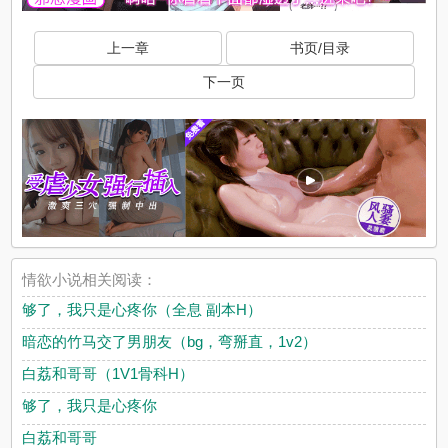
上一章
书页/目录
下一页
情欲小说相关阅读：
够了，我只是心疼你（全息 副本H）
暗恋的竹马交了男朋友（bg，弯掰直，1v2）
白荔和哥哥（1V1骨科H）
够了，我只是心疼你
白荔和哥哥