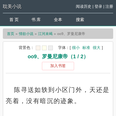
耽美小说
阅读历史
|
登录
|
注册
首 页
书 库
全本
搜索
首页
情欲小说
江河未竭
oo9、罗曼尼康帝
背景色：
字体：
[
很小
标准
很大
]
oo9、罗曼尼康帝（1 / 2）
加入书签
陈寻送如轶到小区门外，天还是
亮着，没有暗沉的迹象。