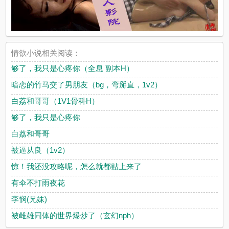
情欲小说相关阅读：
够了，我只是心疼你（全息 副本H）
暗恋的竹马交了男朋友（bg，弯掰直，1v2）
白荔和哥哥（1V1骨科H）
够了，我只是心疼你
白荔和哥哥
被逼从良（1v2）
惊！我还没攻略呢，怎么就都贴上来了
有伞不打雨夜花
李悯(兄妹)
被雌雄同体的世界爆炒了（玄幻nph）